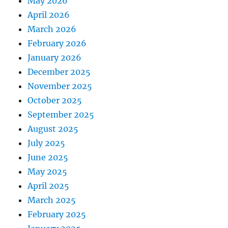
May 2026
April 2026
March 2026
February 2026
January 2026
December 2025
November 2025
October 2025
September 2025
August 2025
July 2025
June 2025
May 2025
April 2025
March 2025
February 2025