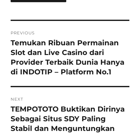
Post
PREVIOUS
navigation
Temukan Ribuan Permainan
Previous
post:
Slot dan Live Casino dari
Provider Terbaik Dunia Hanya
di INDOTIP – Platform No.1
NEXT
TEMPOTOTO Buktikan Dirinya
Next
post:
Sebagai Situs SDY Paling
Stabil dan Menguntungkan