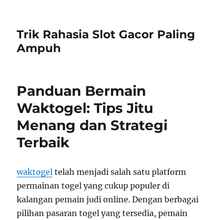
Trik Rahasia Slot Gacor Paling
Ampuh
Panduan Bermain
Waktogel: Tips Jitu
Menang dan Strategi
Terbaik
waktogel
telah menjadi salah satu platform
permainan togel yang cukup populer di
kalangan pemain judi online. Dengan berbagai
pilihan pasaran togel yang tersedia, pemain