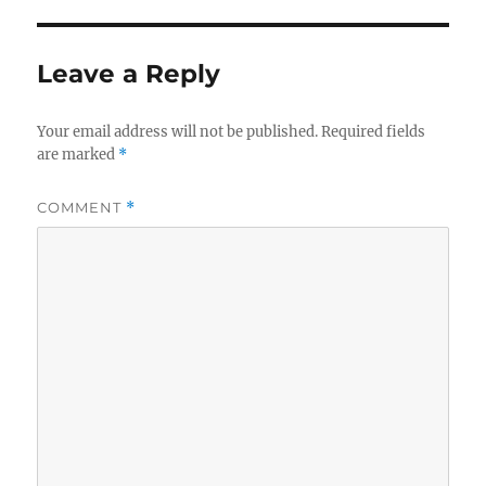
Leave a Reply
Your email address will not be published.
Required fields
are marked
*
COMMENT
*