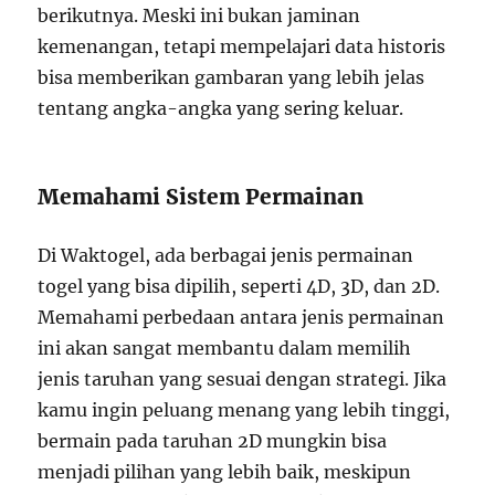
berikutnya. Meski ini bukan jaminan
kemenangan, tetapi mempelajari data historis
bisa memberikan gambaran yang lebih jelas
tentang angka-angka yang sering keluar.
Memahami Sistem Permainan
Di Waktogel, ada berbagai jenis permainan
togel yang bisa dipilih, seperti 4D, 3D, dan 2D.
Memahami perbedaan antara jenis permainan
ini akan sangat membantu dalam memilih
jenis taruhan yang sesuai dengan strategi. Jika
kamu ingin peluang menang yang lebih tinggi,
bermain pada taruhan 2D mungkin bisa
menjadi pilihan yang lebih baik, meskipun