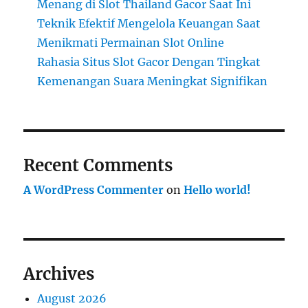
Menang di Slot Thailand Gacor Saat Ini
Teknik Efektif Mengelola Keuangan Saat
Menikmati Permainan Slot Online
Rahasia Situs Slot Gacor Dengan Tingkat
Kemenangan Suara Meningkat Signifikan
Recent Comments
A WordPress Commenter
on
Hello world!
Archives
August 2026