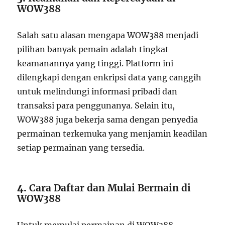
WOW388
Salah satu alasan mengapa WOW388 menjadi
pilihan banyak pemain adalah tingkat
keamanannya yang tinggi. Platform ini
dilengkapi dengan enkripsi data yang canggih
untuk melindungi informasi pribadi dan
transaksi para penggunanya. Selain itu,
WOW388 juga bekerja sama dengan penyedia
permainan terkemuka yang menjamin keadilan
setiap permainan yang tersedia.
4.
Cara Daftar dan Mulai Bermain di
WOW388