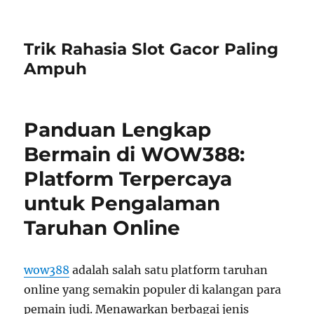
Trik Rahasia Slot Gacor Paling
Ampuh
Panduan Lengkap
Bermain di WOW388:
Platform Terpercaya
untuk Pengalaman
Taruhan Online
wow388
adalah salah satu platform taruhan
online yang semakin populer di kalangan para
pemain judi. Menawarkan berbagai jenis