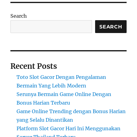
Search
SEARCH
Recent Posts
Toto Slot Gacor Dengan Pengalaman
Bermain Yang Lebih Modern
Serunya Bermain Game Online Dengan
Bonus Harian Terbaru
Game Online Trending dengan Bonus Harian
yang Selalu Dinantikan
Platform Slot Gacor Hari Ini Menggunakan