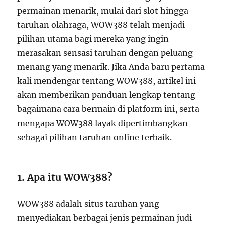
permainan menarik, mulai dari slot hingga
taruhan olahraga, WOW388 telah menjadi
pilihan utama bagi mereka yang ingin
merasakan sensasi taruhan dengan peluang
menang yang menarik. Jika Anda baru pertama
kali mendengar tentang WOW388, artikel ini
akan memberikan panduan lengkap tentang
bagaimana cara bermain di platform ini, serta
mengapa WOW388 layak dipertimbangkan
sebagai pilihan taruhan online terbaik.
1.
Apa itu WOW388?
WOW388 adalah situs taruhan yang
menyediakan berbagai jenis permainan judi