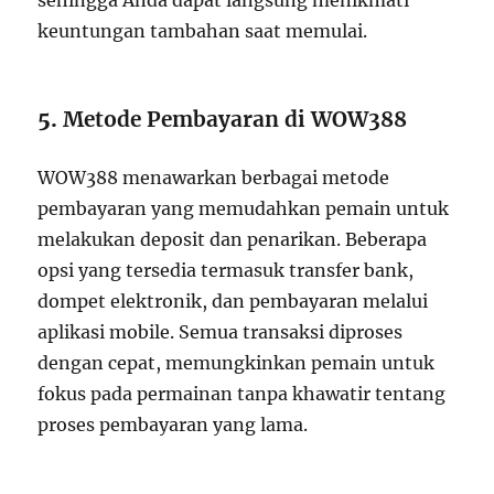
sehingga Anda dapat langsung menikmati
keuntungan tambahan saat memulai.
5.
Metode Pembayaran di WOW388
WOW388 menawarkan berbagai metode
pembayaran yang memudahkan pemain untuk
melakukan deposit dan penarikan. Beberapa
opsi yang tersedia termasuk transfer bank,
dompet elektronik, dan pembayaran melalui
aplikasi mobile. Semua transaksi diproses
dengan cepat, memungkinkan pemain untuk
fokus pada permainan tanpa khawatir tentang
proses pembayaran yang lama.