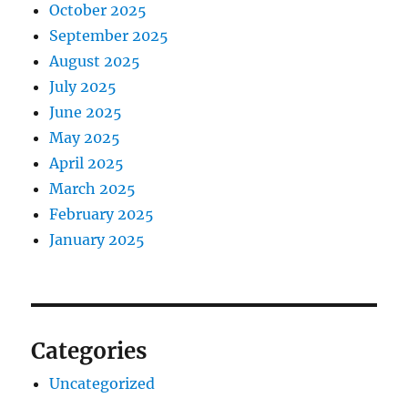
October 2025
September 2025
August 2025
July 2025
June 2025
May 2025
April 2025
March 2025
February 2025
January 2025
Categories
Uncategorized