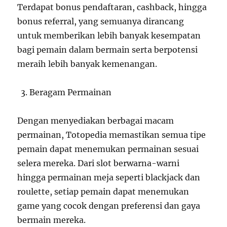
Terdapat bonus pendaftaran, cashback, hingga
bonus referral, yang semuanya dirancang
untuk memberikan lebih banyak kesempatan
bagi pemain dalam bermain serta berpotensi
meraih lebih banyak kemenangan.
Beragam Permainan
Dengan menyediakan berbagai macam
permainan, Totopedia memastikan semua tipe
pemain dapat menemukan permainan sesuai
selera mereka. Dari slot berwarna-warni
hingga permainan meja seperti blackjack dan
roulette, setiap pemain dapat menemukan
game yang cocok dengan preferensi dan gaya
bermain mereka.