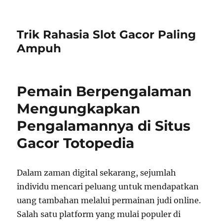
Trik Rahasia Slot Gacor Paling
Ampuh
Pemain Berpengalaman
Mengungkapkan
Pengalamannya di Situs
Gacor Totopedia
Dalam zaman digital sekarang, sejumlah
individu mencari peluang untuk mendapatkan
uang tambahan melalui permainan judi online.
Salah satu platform yang mulai populer di