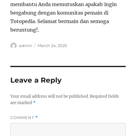
membantu Anda memutuskan apakah ingin
bergabung dengan komunitas pemain di
Totopedia. Selamat bermain dan semoga
beruntung!.
Author
Posted
admin
March 24, 2025
on
Leave a Reply
Your email address will not be published.
Required fields
are marked
*
COMMENT
*