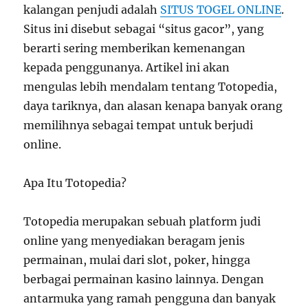
kalangan penjudi adalah
SITUS TOGEL ONLINE
.
Situs ini disebut sebagai “situs gacor”, yang
berarti sering memberikan kemenangan
kepada penggunanya. Artikel ini akan
mengulas lebih mendalam tentang Totopedia,
daya tariknya, dan alasan kenapa banyak orang
memilihnya sebagai tempat untuk berjudi
online.
Apa Itu Totopedia?
Totopedia merupakan sebuah platform judi
online yang menyediakan beragam jenis
permainan, mulai dari slot, poker, hingga
berbagai permainan kasino lainnya. Dengan
antarmuka yang ramah pengguna dan banyak