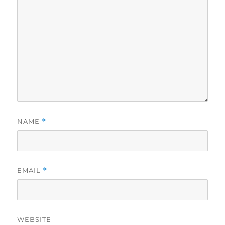
NAME
*
EMAIL
*
WEBSITE