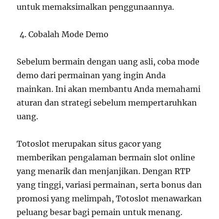
untuk memaksimalkan penggunaannya.
Cobalah Mode Demo
Sebelum bermain dengan uang asli, coba mode
demo dari permainan yang ingin Anda
mainkan. Ini akan membantu Anda memahami
aturan dan strategi sebelum mempertaruhkan
uang.
Totoslot merupakan situs gacor yang
memberikan pengalaman bermain slot online
yang menarik dan menjanjikan. Dengan RTP
yang tinggi, variasi permainan, serta bonus dan
promosi yang melimpah, Totoslot menawarkan
peluang besar bagi pemain untuk menang.