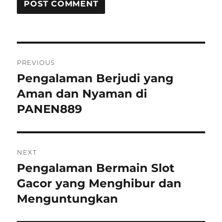
Post
PREVIOUS
navigation
Pengalaman Berjudi yang
Previous
post:
Aman dan Nyaman di
PANEN889
NEXT
Pengalaman Bermain Slot
Next
post:
Gacor yang Menghibur dan
Menguntungkan