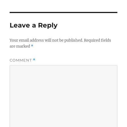
Leave a Reply
Your email address will not be published.
Required fields
are marked
*
COMMENT
*