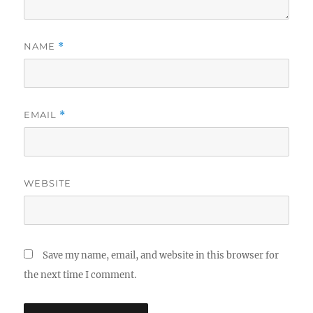
NAME
*
EMAIL
*
WEBSITE
Save my name, email, and website in this browser for
the next time I comment.