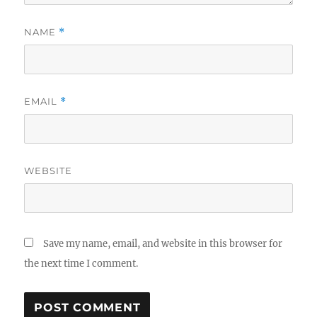
NAME
*
EMAIL
*
WEBSITE
Save my name, email, and website in this browser for
the next time I comment.