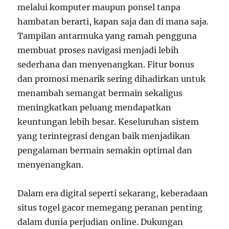
melalui komputer maupun ponsel tanpa
hambatan berarti, kapan saja dan di mana saja.
Tampilan antarmuka yang ramah pengguna
membuat proses navigasi menjadi lebih
sederhana dan menyenangkan. Fitur bonus
dan promosi menarik sering dihadirkan untuk
menambah semangat bermain sekaligus
meningkatkan peluang mendapatkan
keuntungan lebih besar. Keseluruhan sistem
yang terintegrasi dengan baik menjadikan
pengalaman bermain semakin optimal dan
menyenangkan.
Dalam era digital seperti sekarang, keberadaan
situs togel gacor memegang peranan penting
dalam dunia perjudian online. Dukungan