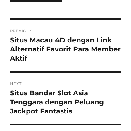
Post
PREVIOUS
navigation
Situs Macau 4D dengan Link
Previous
post:
Alternatif Favorit Para Member
Aktif
NEXT
Situs Bandar Slot Asia
Next
post:
Tenggara dengan Peluang
Jackpot Fantastis