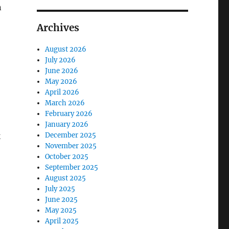
n
Archives
August 2026
July 2026
June 2026
May 2026
April 2026
March 2026
February 2026
January 2026
k
December 2025
November 2025
October 2025
September 2025
August 2025
July 2025
June 2025
May 2025
April 2025