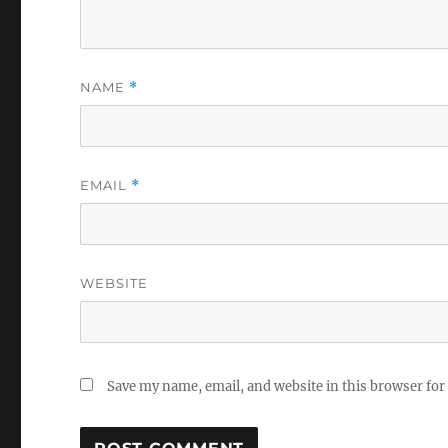
NAME
*
EMAIL
*
WEBSITE
Save my name, email, and website in this browser for