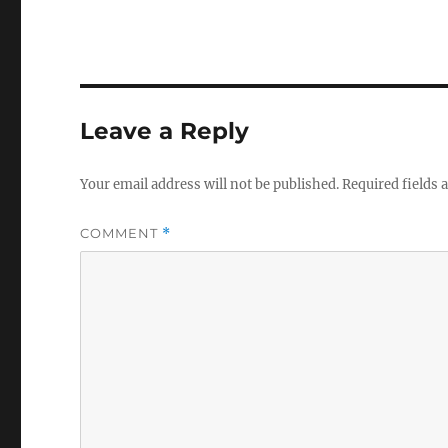
Leave a Reply
Your email address will not be published.
Required fields
COMMENT
*