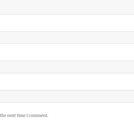
 the next time I comment.