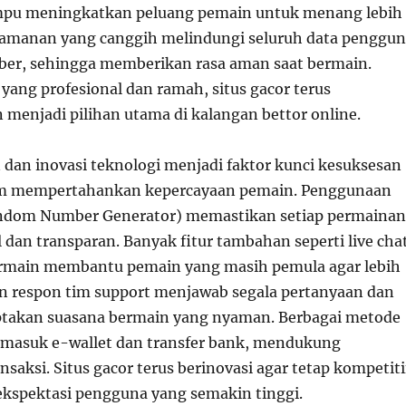
pu meningkatkan peluang pemain untuk menang lebih
eamanan yang canggih melindungi seluruh data penggu
ber, sehingga memberikan rasa aman saat bermain.
yang profesional dan ramah, situs gacor terus
menjadi pilihan utama di kalangan bettor online.
n dan inovasi teknologi menjadi faktor kunci kesuksesan
lam mempertahankan kepercayaan pemain. Penggunaan
ndom Number Generator) memastikan setiap permainan
 dan transparan. Banyak fitur tambahan seperti live cha
rmain membantu pemain yang masih pemula agar lebih
n respon tim support menjawab segala pertanyaan dan
ptakan suasana bermain yang nyaman. Berbagai metode
rmasuk e-wallet dan transfer bank, mendukung
aksi. Situs gacor terus berinovasi agar tetap kompetiti
kspektasi pengguna yang semakin tinggi.