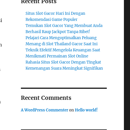
Recent Posts
Situs Slot Gacor Hari Ini Dengan
Rekomendasi Game Populer
i
Temukan Slot Gacor Yang Membuat Anda
Berhasil Raup Jackpot Tanpa Ribet!
Pelajari Cara Mengoptimalkan Peluang
Menang di Slot Thailand Gacor Saat Ini
n
Teknik Efektif Mengelola Keuangan Saat
Menikmati Permainan Slot Online
Rahasia Situs Slot Gacor Dengan Tingkat
Kemenangan Suara Meningkat Signifikan
m
Recent Comments
n
A WordPress Commenter
on
Hello world!