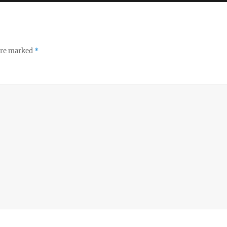
 are marked
*