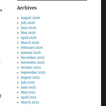
Archives
na
August 2026
July 2026
June 2026
May 2026
April 2026
March 2026
February 2026
January 2026
December 2025
t
November 2025
October 2025
September 2025
August 2025
July 2025
June 2025
May 2025
f
April 2025
March 2025