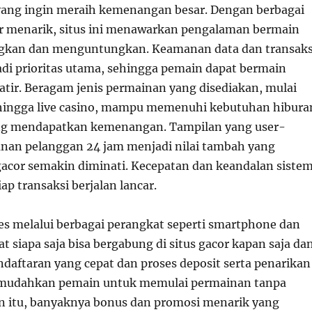
yang ingin meraih kemenangan besar. Dengan berbagai
itur menarik, situs ini menawarkan pengalaman bermain
kan dan menguntungkan. Keamanan data dan transaks
i prioritas utama, sehingga pemain dapat bermain
atir. Beragam jenis permainan yang disediakan, mulai
l, hingga live casino, mampu memenuhi kebutuhan hibura
ang mendapatkan kemenangan. Tampilan yang user-
yanan pelanggan 24 jam menjadi nilai tambah yang
acor semakin diminati. Kecepatan dan keandalan siste
p transaksi berjalan lancar.
 melalui berbagai perangkat seperti smartphone dan
 siapa saja bisa bergabung di situs gacor kapan saja da
ndaftaran yang cepat dan proses deposit serta penarikan
mudahkan pemain untuk memulai permainan tanpa
n itu, banyaknya bonus dan promosi menarik yang