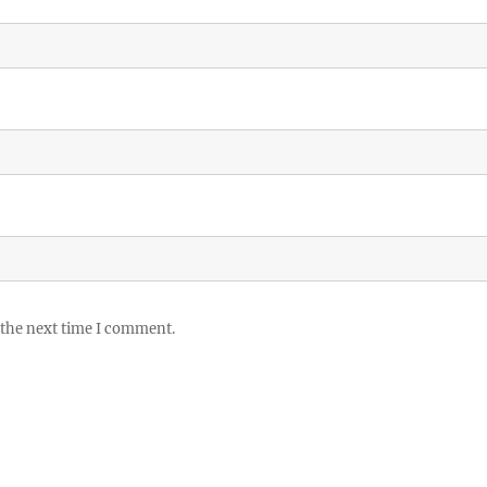
 the next time I comment.