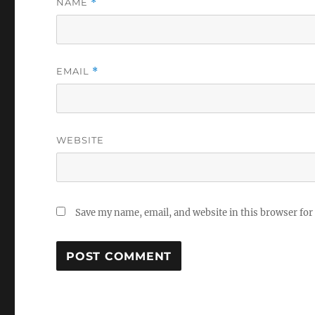
NAME
*
EMAIL
*
WEBSITE
Save my name, email, and website in this browser for