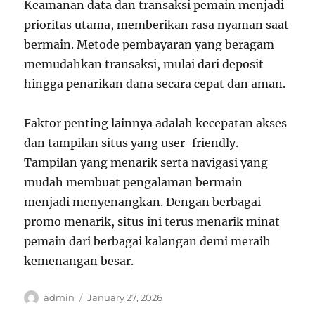
Keamanan data dan transaksi pemain menjadi
prioritas utama, memberikan rasa nyaman saat
bermain. Metode pembayaran yang beragam
memudahkan transaksi, mulai dari deposit
hingga penarikan dana secara cepat dan aman.
Faktor penting lainnya adalah kecepatan akses
dan tampilan situs yang user-friendly.
Tampilan yang menarik serta navigasi yang
mudah membuat pengalaman bermain
menjadi menyenangkan. Dengan berbagai
promo menarik, situs ini terus menarik minat
pemain dari berbagai kalangan demi meraih
kemenangan besar.
Author
Posted
admin
January 27, 2026
on