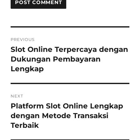
Post
PREVIOUS
navigation
Slot Online Terpercaya dengan
Previous
post:
Dukungan Pembayaran
Lengkap
NEXT
Platform Slot Online Lengkap
Next
post:
dengan Metode Transaksi
Terbaik