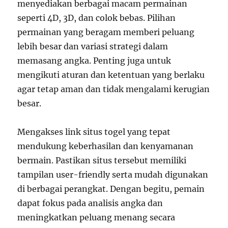
menyediakan berbagai macam permainan
seperti 4D, 3D, dan colok bebas. Pilihan
permainan yang beragam memberi peluang
lebih besar dan variasi strategi dalam
memasang angka. Penting juga untuk
mengikuti aturan dan ketentuan yang berlaku
agar tetap aman dan tidak mengalami kerugian
besar.
Mengakses link situs togel yang tepat
mendukung keberhasilan dan kenyamanan
bermain. Pastikan situs tersebut memiliki
tampilan user-friendly serta mudah digunakan
di berbagai perangkat. Dengan begitu, pemain
dapat fokus pada analisis angka dan
meningkatkan peluang menang secara