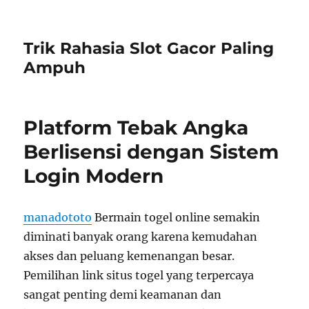
Trik Rahasia Slot Gacor Paling
Ampuh
Platform Tebak Angka
Berlisensi dengan Sistem
Login Modern
manadototo
Bermain togel online semakin
diminati banyak orang karena kemudahan
akses dan peluang kemenangan besar.
Pemilihan link situs togel yang terpercaya
sangat penting demi keamanan dan