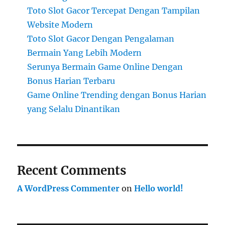
Toto Slot Gacor Tercepat Dengan Tampilan
Website Modern
Toto Slot Gacor Dengan Pengalaman
Bermain Yang Lebih Modern
Serunya Bermain Game Online Dengan
Bonus Harian Terbaru
Game Online Trending dengan Bonus Harian
yang Selalu Dinantikan
Recent Comments
A WordPress Commenter
on
Hello world!