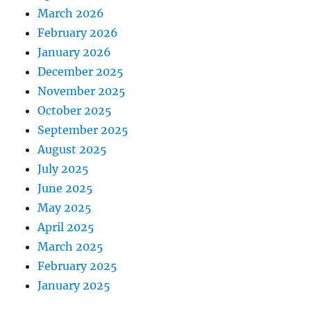
March 2026
February 2026
January 2026
December 2025
November 2025
October 2025
September 2025
August 2025
July 2025
June 2025
May 2025
April 2025
March 2025
February 2025
January 2025