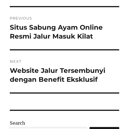
Post
PREVIOUS
navigation
Situs Sabung Ayam Online
Previous
post:
Resmi Jalur Masuk Kilat
NEXT
Website Jalur Tersembunyi
Next
post:
dengan Benefit Eksklusif
Search