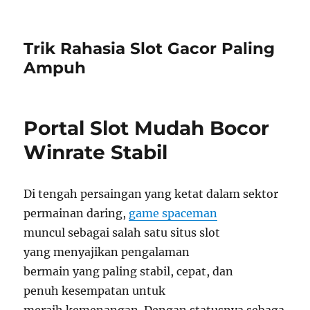
Trik Rahasia Slot Gacor Paling
Ampuh
Portal Slot Mudah Bocor
Winrate Stabil
Di tengah persaingan yang ketat dalam sektor
permainan daring,
game spaceman
muncul sebagai salah satu situs slot
yang menyajikan pengalaman
bermain yang paling stabil, cepat, dan
penuh kesempatan untuk