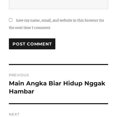
Save my name, email, and website in this browser for
the next time I comment.
Post
PREVIOUS
navigation
Main Angka Biar Hidup Nggak
Previous
post:
Hambar
NEXT