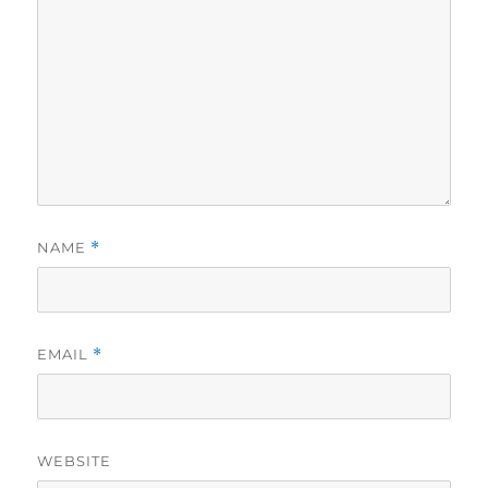
NAME
*
EMAIL
*
WEBSITE