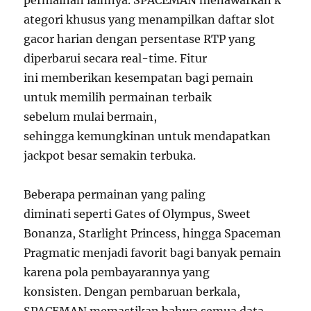
permainan lainnya. SPACEMAN menawarkan k
ategori khusus yang menampilkan daftar slot
gacor harian dengan persentase RTP yang
diperbarui secara real-time. Fitur
ini memberikan kesempatan bagi pemain
untuk memilih permainan terbaik
sebelum mulai bermain,
sehingga kemungkinan untuk mendapatkan
jackpot besar semakin terbuka.
Beberapa permainan yang paling
diminati seperti Gates of Olympus, Sweet
Bonanza, Starlight Princess, hingga Spaceman
Pragmatic menjadi favorit bagi banyak pemain
karena pola pembayarannya yang
konsisten. Dengan pembaruan berkala,