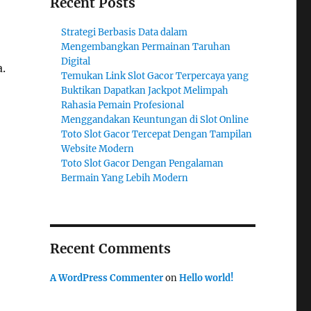
Recent Posts
Strategi Berbasis Data dalam
Mengembangkan Permainan Taruhan
Digital
.
Temukan Link Slot Gacor Terpercaya yang
Buktikan Dapatkan Jackpot Melimpah
Rahasia Pemain Profesional
Menggandakan Keuntungan di Slot Online
Toto Slot Gacor Tercepat Dengan Tampilan
Website Modern
Toto Slot Gacor Dengan Pengalaman
Bermain Yang Lebih Modern
Recent Comments
A WordPress Commenter
on
Hello world!