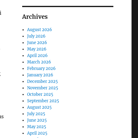
i
Archives
August 2026
July 2026
June 2026
a
May 2026
April 2026
March 2026
February 2026
g
January 2026
December 2025
November 2025
October 2025
September 2025
August 2025
July 2025
us
June 2025
May 2025
April 2025