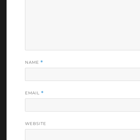
NAME
*
EMAIL
*
WEBSITE