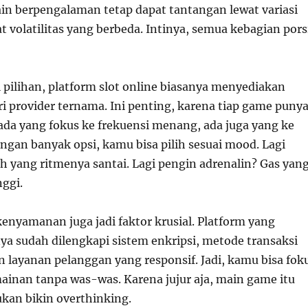
n berpengalaman tetap dapat tantangan lewat variasi
 volatilitas yang berbeda. Intinya, semua kebagian pors
pilihan, platform slot online biasanya menyediakan
ri provider ternama. Ini penting, karena tiap game puny
da yang fokus ke frekuensi menang, ada juga yang ke
ngan banyak opsi, kamu bisa pilih sesuai mood. Lagi
lih yang ritmenya santai. Lagi pengin adrenalin? Gas yan
nggi.
nyamanan juga jadi faktor krusial. Platform yang
a sudah dilengkapi sistem enkripsi, metode transaksi
an layanan pelanggan yang responsif. Jadi, kamu bisa fok
inan tanpa was-was. Karena jujur aja, main game itu
ukan bikin overthinking.