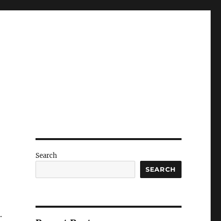
Search
SEARCH
.