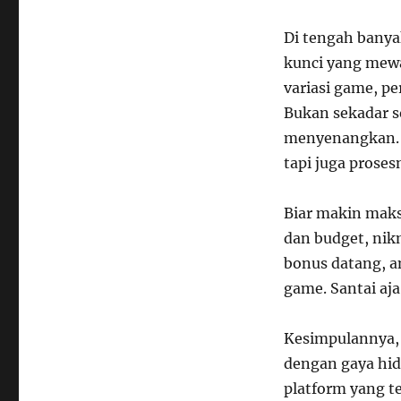
Di tengah banya
kunci yang mewa
variasi game, p
Bukan sekadar s
menyenangkan. K
tapi juga proses
Biar makin maks
dan budget, nikm
bonus datang, a
game. Santai aja
Kesimpulannya, 
dengan gaya hidu
platform yang t