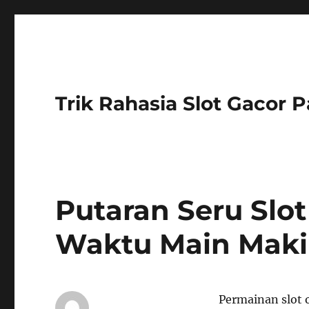
Trik Rahasia Slot Gacor 
Putaran Seru Slot
Waktu Main Maki
Permainan slot o