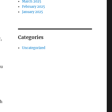
March 2025
February 2025
January 2025
Categories
,
Uncategorized
au
ih