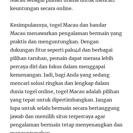
Macau sebagai pilihan utama untuk mencari
keuntungan secara online.
Kesimpulannya, togel Macau dan bandar
Macau menawarkan pengalaman bermain yang
praktis dan menguntungkan. Dengan
dukungan fitur seperti palu4d dan berbagai
pilihan taruhan, pemain dapat merasa lebih
percaya diri dan fokus dalam menggapai
kemenangan. Jadi, bagi Anda yang sedang
mencari solusi ringkas dan lengkap dalam
dunia togel online, togel Macau adalah pilihan
yang tepat untuk dipertimbangkan. Jangan
lupa untuk selalu bermain secara bertanggung
jawab dan memilih situs terpercaya agar
pengalaman bermain tetap menyenangkan dan