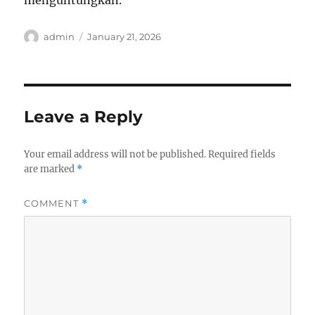
menguntungkan.
Author
Posted
admin
January 21, 2026
on
Leave a Reply
Your email address will not be published.
Required fields
are marked
*
COMMENT
*