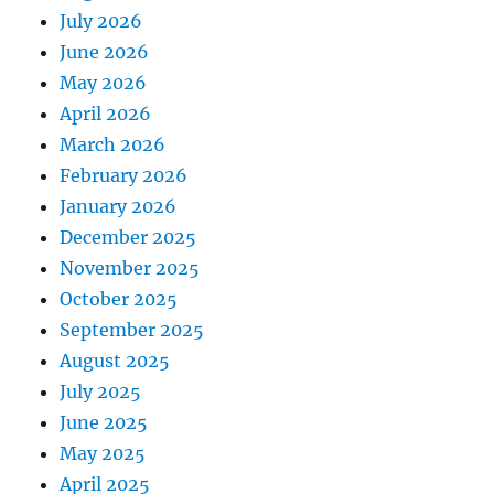
July 2026
June 2026
May 2026
April 2026
March 2026
February 2026
January 2026
December 2025
November 2025
October 2025
September 2025
August 2025
July 2025
June 2025
May 2025
April 2025