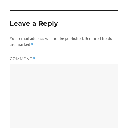
Leave a Reply
Your email address will not be published.
Required fields
are marked
*
COMMENT
*