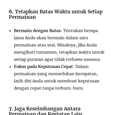
6.
Tetapkan Batas Waktu untuk Setiap
Permainan
Bermain dengan Batas
: Tentukan berapa
lama Anda akan bermain dalam satu
permainan atau sesi. Misalnya, jika Anda
mengikuti turnamen, tetapkan waktu untuk
setiap putaran agar tidak terbawa suasana.
Fokus pada Keputusan Cepat
: Dalam
permainan yang memerlukan kecepatan,
latih diri Anda untuk membuat keputusan
dengan cepat tanpa terburu-buru.
7.
Jaga Keseimbangan Antara
Permainan dan Kegiatan Lain