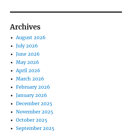
Archives
August 2026
July 2026
June 2026
May 2026
April 2026
March 2026
February 2026
January 2026
December 2025
November 2025
October 2025
September 2025