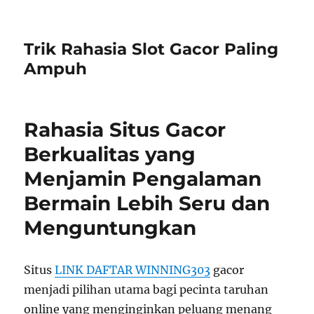
Trik Rahasia Slot Gacor Paling
Ampuh
Rahasia Situs Gacor
Berkualitas yang
Menjamin Pengalaman
Bermain Lebih Seru dan
Menguntungkan
Situs
LINK DAFTAR WINNING303
gacor
menjadi pilihan utama bagi pecinta taruhan
online yang menginginkan peluang menang