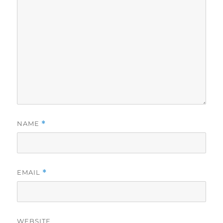
NAME
*
EMAIL
*
WEBSITE