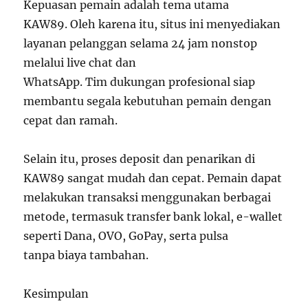
Kepuasan pemain adalah tema utama
KAW89. Oleh karena itu, situs ini menyediakan
layanan pelanggan selama 24 jam nonstop
melalui live chat dan
WhatsApp. Tim dukungan profesional siap
membantu segala kebutuhan pemain dengan
cepat dan ramah.
Selain itu, proses deposit dan penarikan di
KAW89 sangat mudah dan cepat. Pemain dapat
melakukan transaksi menggunakan berbagai
metode, termasuk transfer bank lokal, e-wallet
seperti Dana, OVO, GoPay, serta pulsa
tanpa biaya tambahan.
Kesimpulan