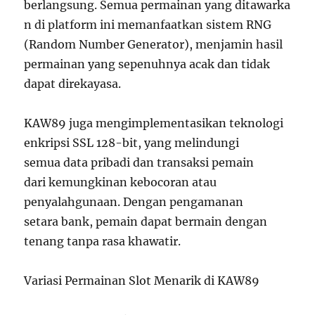
berlangsung. Semua permainan yang ditawarka
n di platform ini memanfaatkan sistem RNG
(Random Number Generator), menjamin hasil
permainan yang sepenuhnya acak dan tidak
dapat direkayasa.
KAW89 juga mengimplementasikan teknologi
enkripsi SSL 128-bit, yang melindungi
semua data pribadi dan transaksi pemain
dari kemungkinan kebocoran atau
penyalahgunaan. Dengan pengamanan
setara bank, pemain dapat bermain dengan
tenang tanpa rasa khawatir.
Variasi Permainan Slot Menarik di KAW89