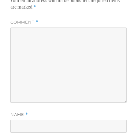
Your email address will not be published.
Required fields
are marked
*
COMMENT
*
NAME
*