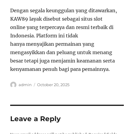
Dengan segala keunggulan yang ditawarkan,
KAW89 layak disebut sebagai situs slot
online yang terpercaya dan resmi terbaik di
Indonesia. Platform ini tidak
hanya menyajikan permainan yang
mengasyikkan dan peluang untuk menang
besar tetapi juga menjamin keamanan serta
kenyamanan penuh bagi para pemainnya.
Author
Posted
admin
October 20, 2025
on
Leave a Reply