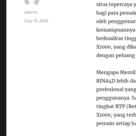
situs tepercaya
Author
admin
bagi para pemain
Posted
July 19, 2025
oleh penggemar 
on
kemampuannya u
berkualitas ting
X1000, yang di
dengan peluang 
Mengapa Memil
RINA4D lebih dar
profesional yan
penggunanya. Sa
tingkat RTP (Re
X1000, yang ter
pemain setiap ha