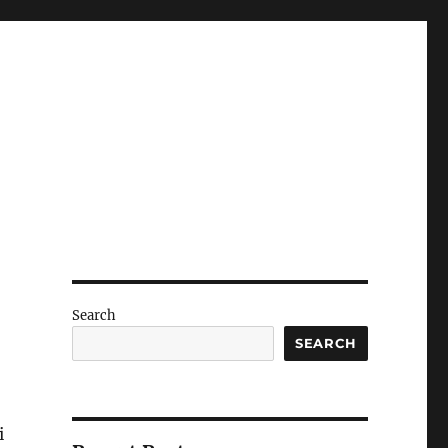
Search
SEARCH
i