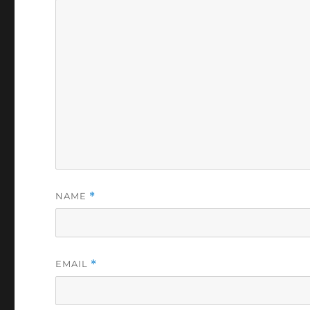
NAME
*
EMAIL
*