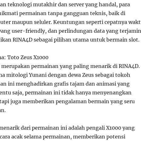
n teknologi mutakhir dan server yang handal, para
ikmati permainan tanpa gangguan teknis, baik di
ter maupun seluler. Keuntungan seperti cepatnya wak
yang user-friendly, dan perlindungan data yang terjamin
kan RINA4D sebagai pilihan utama untuk bermain slot.
a: Toto Zeus X1000
 merupakan permainan yang paling menarik di RINA4D.
a mitologi Yunani dengan dewa Zeus sebagai tokoh
nan ini menghadirkan grafis tajam dan animasi yang
ntu saja, permainan ini tidak hanya menyenangkan
tetapi juga memberikan pengalaman bermain yang seru
n.
 menarik dari permainan ini adalah pengali X1000 yang
cara acak selama permainan, memberikan potensi