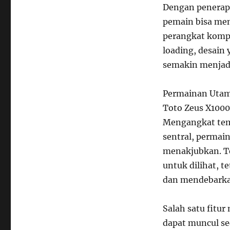
Dengan penerapa
pemain bisa men
perangkat kompu
loading, desain 
semakin menjadi
Permainan Utam
Toto Zeus X1000
Mengangkat tem
sentral, permai
menakjubkan. Te
untuk dilihat, 
dan mendebarka
Salah satu fitur
dapat muncul se