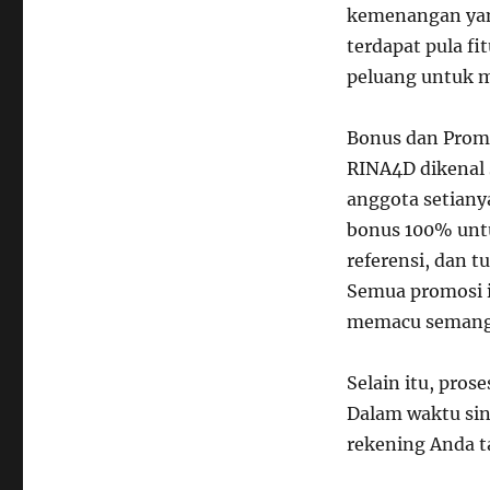
kemenangan yang 
terdapat pula f
peluang untuk 
Bonus dan Prom
RINA4D dikenal
anggota setiany
bonus 100% untu
referensi, dan 
Semua promosi 
memacu semanga
Selain itu, pros
Dalam waktu sin
rekening Anda t