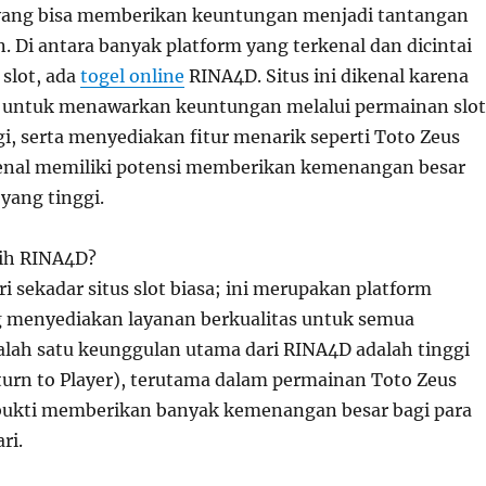
 yang bisa memberikan keuntungan menjadi tantangan
. Di antara banyak platform yang terkenal dan dicintai
slot, ada
togel online
RINA4D. Situs ini dikenal karena
ntuk menawarkan keuntungan melalui permainan slot
gi, serta menyediakan fitur menarik seperti Toto Zeus
kenal memiliki potensi memberikan kemenangan besar
yang tinggi.
ih RINA4D?
i sekadar situs slot biasa; ini merupakan platform
g menyediakan layanan berkualitas untuk semua
lah satu keunggulan utama dari RINA4D adalah tinggi
turn to Player), terutama dalam permainan Toto Zeus
bukti memberikan banyak kemenangan besar bagi para
ri.