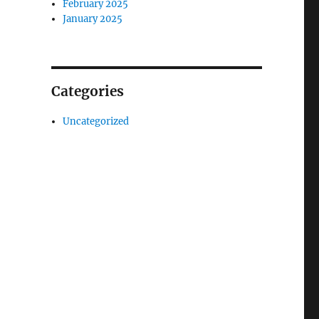
February 2025
January 2025
Categories
Uncategorized