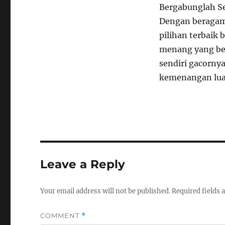
Bergabunglah Se
Dengan beragam
pilihan terbaik 
menang yang be
sendiri gacorny
kemenangan luar
Leave a Reply
Your email address will not be published.
Required fields
COMMENT
*