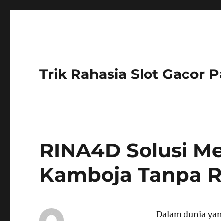
Trik Rahasia Slot Gacor 
RINA4D Solusi Me
Kamboja Tanpa R
Dalam dunia yan