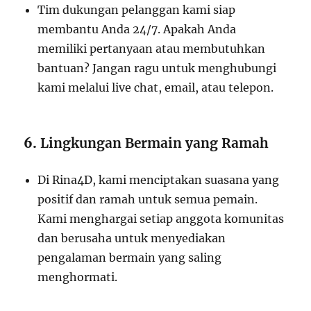
Tim dukungan pelanggan kami siap
membantu Anda 24/7. Apakah Anda
memiliki pertanyaan atau membutuhkan
bantuan? Jangan ragu untuk menghubungi
kami melalui live chat, email, atau telepon.
6.
Lingkungan Bermain yang Ramah
Di Rina4D, kami menciptakan suasana yang
positif dan ramah untuk semua pemain.
Kami menghargai setiap anggota komunitas
dan berusaha untuk menyediakan
pengalaman bermain yang saling
menghormati.