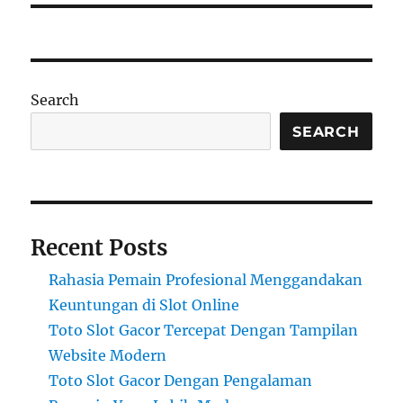
Search
SEARCH
Recent Posts
Rahasia Pemain Profesional Menggandakan
Keuntungan di Slot Online
Toto Slot Gacor Tercepat Dengan Tampilan
Website Modern
Toto Slot Gacor Dengan Pengalaman