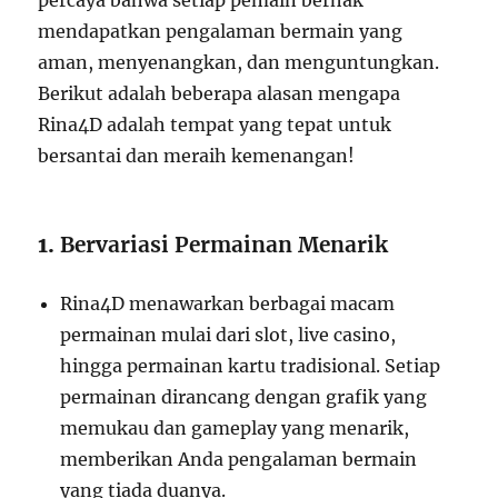
percaya bahwa setiap pemain berhak
mendapatkan pengalaman bermain yang
aman, menyenangkan, dan menguntungkan.
Berikut adalah beberapa alasan mengapa
Rina4D adalah tempat yang tepat untuk
bersantai dan meraih kemenangan!
1.
Bervariasi Permainan Menarik
Rina4D menawarkan berbagai macam
permainan mulai dari slot, live casino,
hingga permainan kartu tradisional. Setiap
permainan dirancang dengan grafik yang
memukau dan gameplay yang menarik,
memberikan Anda pengalaman bermain
yang tiada duanya.