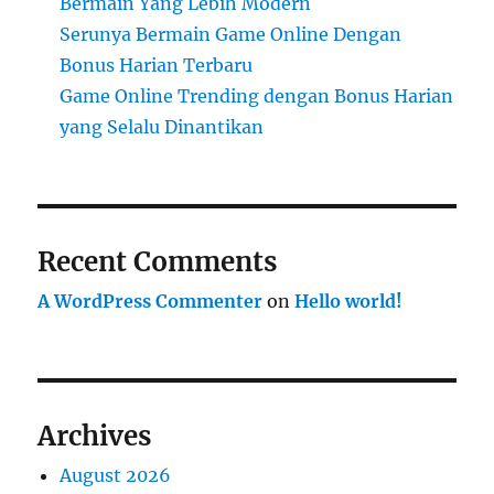
Bermain Yang Lebih Modern
Serunya Bermain Game Online Dengan
Bonus Harian Terbaru
Game Online Trending dengan Bonus Harian
yang Selalu Dinantikan
Recent Comments
A WordPress Commenter
on
Hello world!
Archives
August 2026