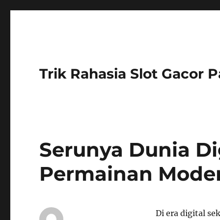
Trik Rahasia Slot Gacor 
Serunya Dunia Di
Permainan Mode
Di era digital s