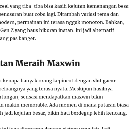
 reel yang tiba-tiba bisa kasih kejutan kemenangan besa
penasaran buat coba lagi. Ditambah variasi tema dan
odern, permainan ini terasa nggak monoton. Bahkan,
en Z yang haus hiburan instan, ini jadi alternatif
yang pas banget.
tan Meraih Maxwin
an kenapa banyak orang kepincut dengan
slot gacor
peluangnya yang terasa nyata. Meskipun hasilnya
ntungan, sensasi mendapatkan maxwin bikin
n makin memorable. Ada momen di mana putaran biasa
h jadi kejutan besar, bikin hati berdegup lebih kencang.