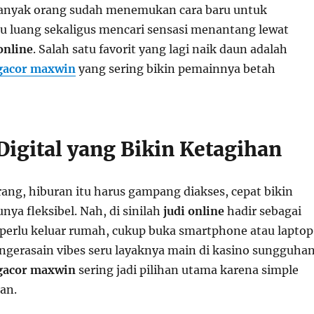
Banyak orang sudah menemukan cara baru untuk
 luang sekaligus mencari sensasi menantang lewat
online
. Salah satu favorit yang lagi naik daun adalah
 gacor maxwin
yang sering bikin pemainnya betah
Digital yang Bikin Ketagihan
rang, hiburan itu harus gampang diakses, cepat bikin
nya fleksibel. Nah, di sinilah
judi online
hadir sebagai
perlu keluar rumah, cukup buka smartphone atau laptop
ngerasain vibes seru layaknya main di kasino sungguhan
 gacor maxwin
sering jadi pilihan utama karena simple
an.