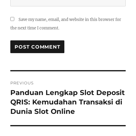
Save my name, email, and website in this browser for
the next time I comment.
Post
PREVIOUS
navigation
Panduan Lengkap Slot Deposit
Previous
post:
QRIS: Kemudahan Transaksi di
Dunia Slot Online