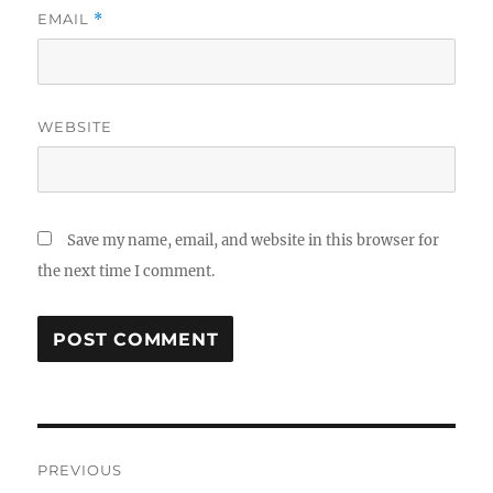
EMAIL
*
WEBSITE
Save my name, email, and website in this browser for
the next time I comment.
Post
PREVIOUS