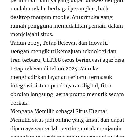
permainan lainnya yang dapat diakses dengan
mudah melalui berbagai perangkat, baik
desktop maupun mobile. Antarmuka yang
ramah pengguna memudahkan pemain dalam
menjelajahi situs.
Tahun 2025, Tetap Relevan dan Inovatif
Dengan mengikuti kemajuan teknologi dan
tren terbaru, ULTI88 terus berinovasi agar bisa
tetap relevan di tahun 2025. Mereka
menghadirkan layanan terbaru, termasuk
integrasi sistem pembayaran digital, fitur
obrolan langsung, serta promo menarik secara
berkala.
Mengapa Memilih sebagai Situs Utama?
Memilih situs judi online yang aman dan dapat
dipercaya sangatlah penting untuk menjamin