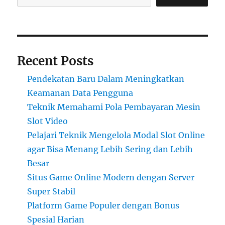
Recent Posts
Pendekatan Baru Dalam Meningkatkan
Keamanan Data Pengguna
Teknik Memahami Pola Pembayaran Mesin
Slot Video
Pelajari Teknik Mengelola Modal Slot Online
agar Bisa Menang Lebih Sering dan Lebih
Besar
Situs Game Online Modern dengan Server
Super Stabil
Platform Game Populer dengan Bonus
Spesial Harian