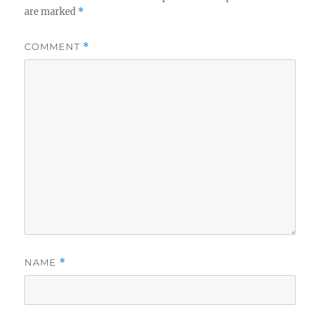
are marked
*
COMMENT
*
NAME
*