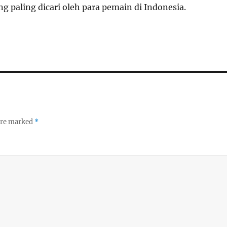
ang paling dicari oleh para pemain di Indonesia.
 are marked
*