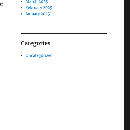
March 2025
er
February 2025
January 2025
Categories
Uncategorized