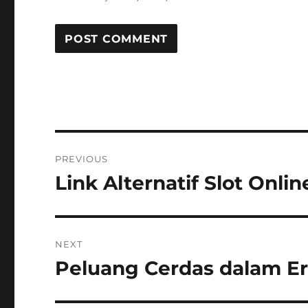
Post
PREVIOUS
navigation
Link Alternatif Slot Onl
Previous
post:
NEXT
Peluang Cerdas dalam Era
Next
post: