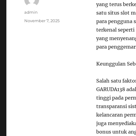
yang terus ber
Author
admin
satu situs slot
Posted
November 7, 2025
para pengguna s
on
terkenal sepert
yang menyenang
para penggemar s
Keunggulan Seba
Salah satu fak
GARUDA138 adala
tinggi pada perm
transparansi si
kelancaran perm
juga menyediaka
bonus untuk ang