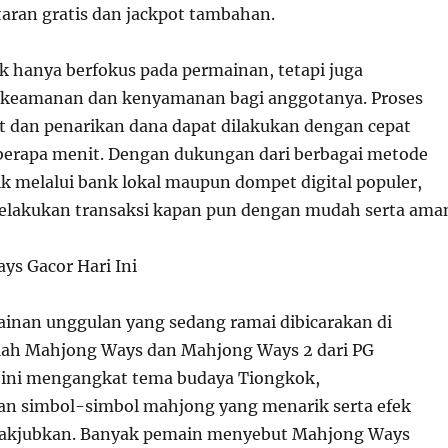
ran gratis dan jackpot tambahan.
 hanya berfokus pada permainan, tetapi juga
eamanan dan kenyamanan bagi anggotanya. Proses
it dan penarikan dana dapat dilakukan dengan cepat
erapa menit. Dengan dukungan dari berbagai metode
k melalui bank lokal maupun dompet digital populer,
elakukan transaksi kapan pun dengan mudah serta ama
ys Gacor Hari Ini
ainan unggulan yang sedang ramai dibicarakan di
ah Mahjong Ways dan Mahjong Ways 2 dari PG
 ini mengangkat tema budaya Tiongkok,
an simbol-simbol mahjong yang menarik serta efek
nakjubkan. Banyak pemain menyebut Mahjong Ways