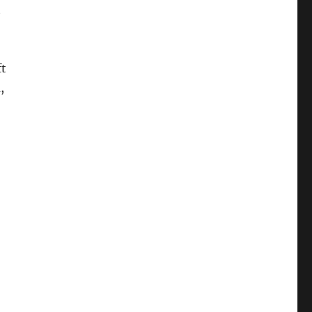
t
ft
,