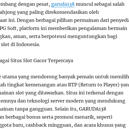
kembang dengan pesat,
garuda138
muncul sebagai salah
 mahjong yang paling direkomendasikan oleh
aat ini. Dengan berbagai pilihan permainan dari penyedi
i PG Soft, platform ini memberikan pengalaman bermain
kan, aman, serta berpotensi menguntungkan bagi
lot di Indonesia.
gai Situs Slot Gacor Terpercaya
tor utama yang mendorong banyak pemain untuk memili
h tingkat kemenangan atau RTP (Return to Player) ya
ainan slot yang ditawarkan. Situs ini terkenal dengan
stemnya dan teknologi server modern yang mendukung
ainan tanpa gangguan. Selain itu, GARUDA138
n berbagai bonus serta promosi menarik, seperti
gota baru, cashback mingguan, dan acara khusus yang