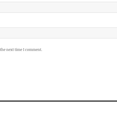
 the next time I comment.