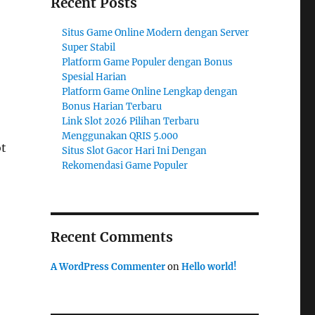
Recent Posts
Situs Game Online Modern dengan Server
Super Stabil
Platform Game Populer dengan Bonus
Spesial Harian
Platform Game Online Lengkap dengan
Bonus Harian Terbaru
Link Slot 2026 Pilihan Terbaru
Menggunakan QRIS 5.000
ot
Situs Slot Gacor Hari Ini Dengan
Rekomendasi Game Populer
Recent Comments
A WordPress Commenter
on
Hello world!