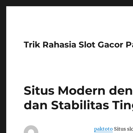
Trik Rahasia Slot Gacor 
Situs Modern de
dan Stabilitas Ti
paktoto
Situs sl