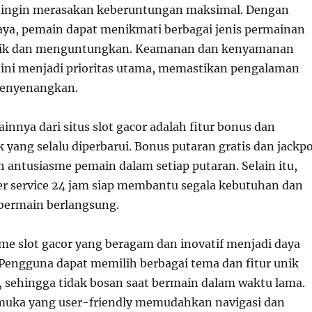
g ingin merasakan keberuntungan maksimal. Dengan
caya, pemain dapat menikmati berbagai jenis permainan
rik dan menguntungkan. Keamanan dan kenyamanan
s ini menjadi prioritas utama, memastikan pengalaman
enyenangkan.
ainnya dari situs slot gacor adalah fitur bonus dan
yang selalu diperbarui. Bonus putaran gratis dan jackp
antusiasme pemain dalam setiap putaran. Selain itu,
r service 24 jam siap membantu segala kebutuhan dan
bermain berlangsung.
me slot gacor yang beragam dan inovatif menjadi daya
. Pengguna dapat memilih berbagai tema dan fitur unik
, sehingga tidak bosan saat bermain dalam waktu lama.
muka yang user-friendly memudahkan navigasi dan