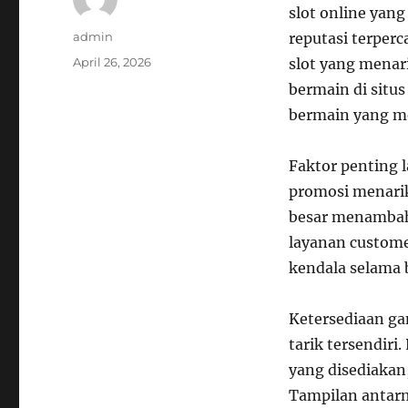
slot online yan
Author
admin
reputasi terper
Posted
April 26, 2026
slot yang mena
on
bermain di situ
bermain yang m
Faktor penting l
promosi menarik 
besar menambah 
layanan custome
kendala selama 
Ketersediaan ga
tarik tersendiri
yang disediakan
Tampilan antar