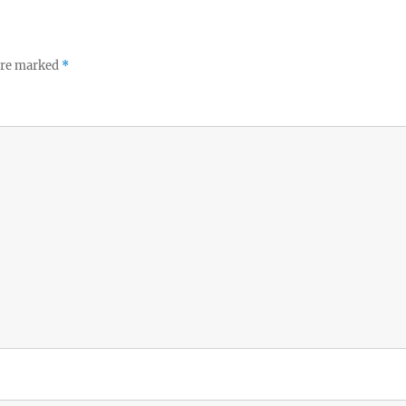
 are marked
*