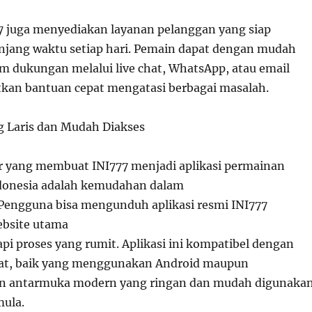
777 juga menyediakan layanan pelanggan yang siap
jang waktu setiap hari. Pemain dapat dengan mudah
 dukungan melalui live chat, WhatsApp, atau email
kan bantuan cepat mengatasi berbagai masalah.
 Laris dan Mudah Diakses
or yang membuat INI777 menjadi aplikasi permainan
ndonesia adalah kemudahan dalam
engguna bisa mengunduh aplikasi resmi INI777
ebsite utama
i proses yang rumit. Aplikasi ini kompatibel dengan
at, baik yang menggunakan Android maupun
n antarmuka modern yang ringan dan mudah digunaka
ula.