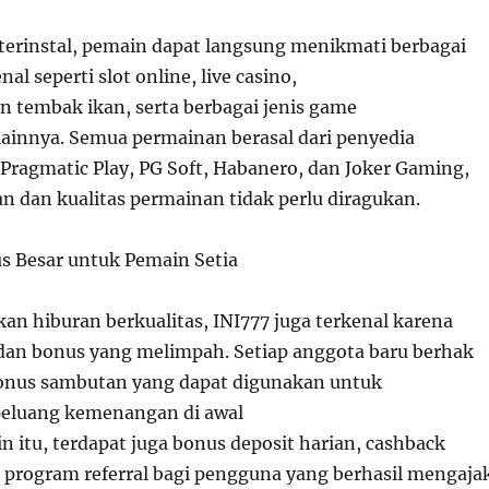
i terinstal, pemain dapat langsung menikmati berbagai
al seperti slot online, live casino,
n tembak ikan, serta berbagai jenis game
lainnya. Semua permainan berasal dari penyedia
 Pragmatic Play, PG Soft, Habanero, dan Joker Gaming,
n dan kualitas permainan tidak perlu diragukan.
 Besar untuk Pemain Setia
an hiburan berkualitas, INI777 juga terkenal karena
an bonus yang melimpah. Setiap anggota baru berhak
nus sambutan yang dapat digunakan untuk
eluang kemenangan di awal
n itu, terdapat juga bonus deposit harian, cashback
 program referral bagi pengguna yang berhasil mengaja