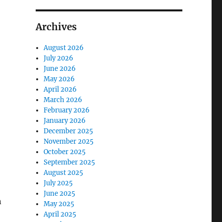
Archives
August 2026
July 2026
June 2026
May 2026
April 2026
March 2026
February 2026
January 2026
December 2025
November 2025
October 2025
September 2025
August 2025
July 2025
June 2025
n
May 2025
April 2025