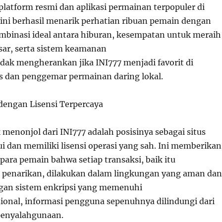
platform resmi dan aplikasi permainan terpopuler di
 ini berhasil menarik perhatian ribuan pemain dengan
binasi ideal antara hiburan, kesempatan untuk meraih
ar, serta sistem keamanan
idak mengherankan jika INI777 menjadi favorit di
 dan penggemar permainan daring lokal.
dengan Lisensi Terpercaya
 menonjol dari INI777 adalah posisinya sebagai situs
i dan memiliki lisensi operasi yang sah. Ini memberikan
para pemain bahwa setiap transaksi, baik itu
 penarikan, dilakukan dalam lingkungan yang aman dan
gan sistem enkripsi yang memenuhi
sional, informasi pengguna sepenuhnya dilindungi dari
penyalahgunaan.