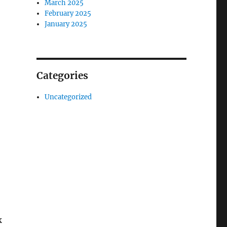
March 2025
February 2025
January 2025
Categories
Uncategorized
k