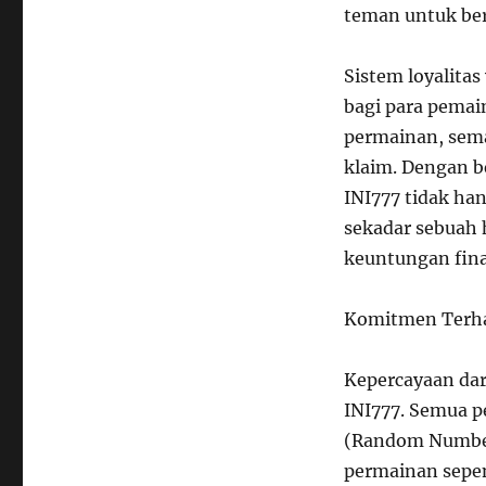
teman untuk be
Sistem loyalita
bagi para pemai
permainan, sema
klaim. Dengan be
INI777 tidak ha
sekadar sebuah
keuntungan fina
Komitmen Terha
Kepercayaan dar
INI777. Semua p
(Random Number
permainan sepen