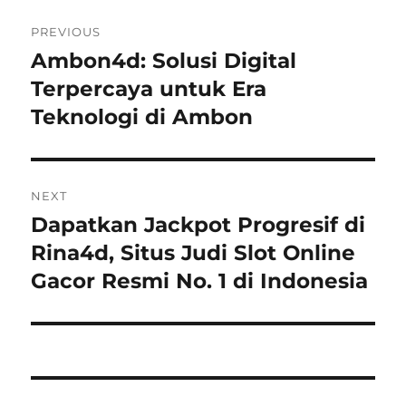
Post
PREVIOUS
navigation
Ambon4d: Solusi Digital
Previous
post:
Terpercaya untuk Era
Teknologi di Ambon
NEXT
Dapatkan Jackpot Progresif di
Next
post:
Rina4d, Situs Judi Slot Online
Gacor Resmi No. 1 di Indonesia