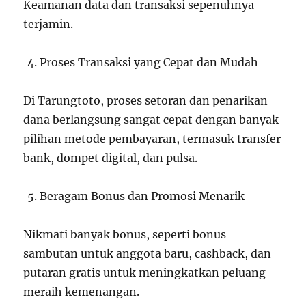
Keamanan data dan transaksi sepenuhnya
terjamin.
Proses Transaksi yang Cepat dan Mudah
Di Tarungtoto, proses setoran dan penarikan
dana berlangsung sangat cepat dengan banyak
pilihan metode pembayaran, termasuk transfer
bank, dompet digital, dan pulsa.
Beragam Bonus dan Promosi Menarik
Nikmati banyak bonus, seperti bonus
sambutan untuk anggota baru, cashback, dan
putaran gratis untuk meningkatkan peluang
meraih kemenangan.