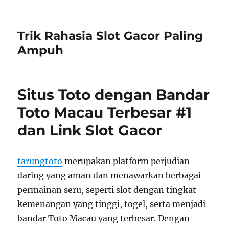
Trik Rahasia Slot Gacor Paling
Ampuh
Situs Toto dengan Bandar
Toto Macau Terbesar #1
dan Link Slot Gacor
tarungtoto
merupakan platform perjudian
daring yang aman dan menawarkan berbagai
permainan seru, seperti slot dengan tingkat
kemenangan yang tinggi, togel, serta menjadi
bandar Toto Macau yang terbesar. Dengan