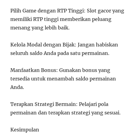
Pilih Game dengan RTP Tinggi: Slot gacor yang
memiliki RTP tinggi memberikan peluang
menang yang lebih baik.
Kelola Modal dengan Bijak: Jangan habiskan
seluruh saldo Anda pada satu permainan.
Manfaatkan Bonus: Gunakan bonus yang
tersedia untuk menambah saldo permainan
Anda.
Terapkan Strategi Bermain: Pelajari pola
permainan dan terapkan strategi yang sesuai.
Kesimpulan