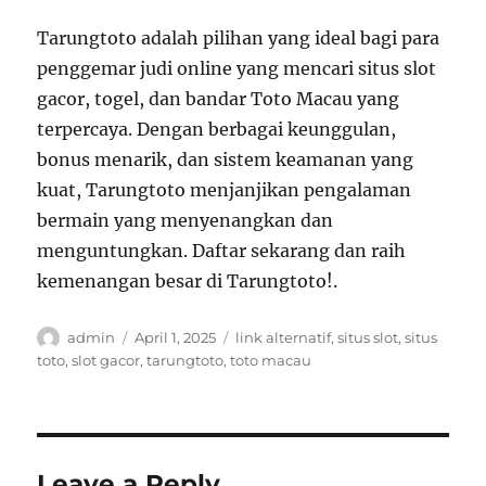
Tarungtoto adalah pilihan yang ideal bagi para
penggemar judi online yang mencari situs slot
gacor, togel, dan bandar Toto Macau yang
terpercaya. Dengan berbagai keunggulan,
bonus menarik, dan sistem keamanan yang
kuat, Tarungtoto menjanjikan pengalaman
bermain yang menyenangkan dan
menguntungkan. Daftar sekarang dan raih
kemenangan besar di Tarungtoto!.
Author
Posted
Tags
admin
April 1, 2025
link alternatif
,
situs slot
,
situs
on
toto
,
slot gacor
,
tarungtoto
,
toto macau
Leave a Reply