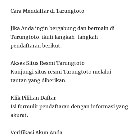
Cara Mendaftar di Tarungtoto
Jika Anda ingin bergabung dan bermain di
Tarungtoto, ikuti langkah-langkah
pendaftaran berikut:
Akses Situs Resmi Tarungtoto
Kunjungi situs resmi Tarungtoto melalui
tautan yang diberikan.
Klik Pilihan Daftar
Isi formulir pendaftaran dengan informasi yang
akurat.
Verifikasi Akun Anda