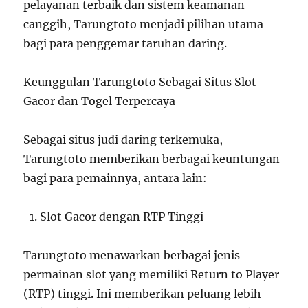
pelayanan terbaik dan sistem keamanan
canggih, Tarungtoto menjadi pilihan utama
bagi para penggemar taruhan daring.
Keunggulan Tarungtoto Sebagai Situs Slot
Gacor dan Togel Terpercaya
Sebagai situs judi daring terkemuka,
Tarungtoto memberikan berbagai keuntungan
bagi para pemainnya, antara lain:
Slot Gacor dengan RTP Tinggi
Tarungtoto menawarkan berbagai jenis
permainan slot yang memiliki Return to Player
(RTP) tinggi. Ini memberikan peluang lebih