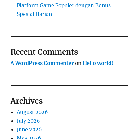
Platform Game Populer dengan Bonus
Spesial Harian
Recent Comments
A WordPress Commenter
on
Hello world!
Archives
August 2026
July 2026
June 2026
May 2026