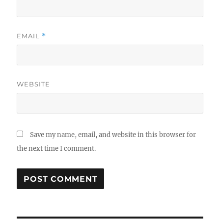
EMAIL
*
WEBSITE
Save my name, email, and website in this browser for
the next time I comment.