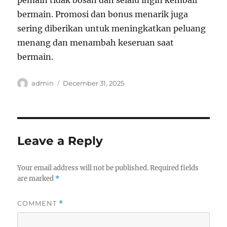
pemain tidak bosan dan selalu ingin kembali
bermain. Promosi dan bonus menarik juga
sering diberikan untuk meningkatkan peluang
menang dan menambah keseruan saat
bermain.
Author
Posted
admin
December 31, 2025
on
Leave a Reply
Your email address will not be published.
Required fields
are marked
*
COMMENT
*