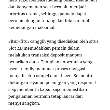
merasakan sensasi menang besar. Keamanan
dan kenyamanan saat bermain menjadi
prioritas utama, sehingga pemain dapat
bermain dengan tenang dan fokus meraih
kemenangan maksimal.
Fitur-fitur canggih yang disediakan oleh situs
Slot 4D memudahkan pemain dalam
melakukan transaksi deposit maupun
penarikan dana. Tampilan antarmuka yang
user-friendly membuat proses navigasi
menjadi lebih simpel dan efisien. Selain itu,
dukungan layanan pelanggan yang responsif
siap membantu kapan saja, memastikan
pengalaman bermain tetap lancar dan
menyenangkan.