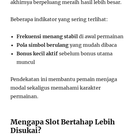
akhirnya berpeluang meraih hasil lebih besar.
Beberapa indikator yang sering terlihat:
Frekuensi menang stabil
di awal permainan
Pola simbol berulang
yang mudah dibaca
Bonus kecil aktif
sebelum bonus utama
muncul
Pendekatan ini membantu pemain menjaga
modal sekaligus memahami karakter
permainan.
Mengapa Slot Bertahap Lebih
Disukai?