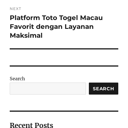
NEXT
Platform Toto Togel Macau
Next
post:
Favorit dengan Layanan
Maksimal
Search
SEARCH
Recent Posts