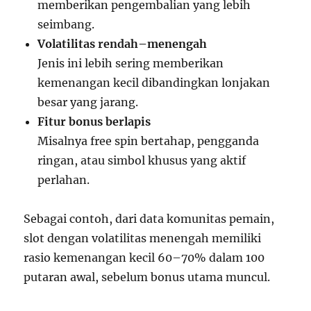
memberikan pengembalian yang lebih
seimbang.
Volatilitas rendah–menengah
Jenis ini lebih sering memberikan
kemenangan kecil dibandingkan lonjakan
besar yang jarang.
Fitur bonus berlapis
Misalnya free spin bertahap, pengganda
ringan, atau simbol khusus yang aktif
perlahan.
Sebagai contoh, dari data komunitas pemain,
slot dengan volatilitas menengah memiliki
rasio kemenangan kecil 60–70% dalam 100
putaran awal, sebelum bonus utama muncul.