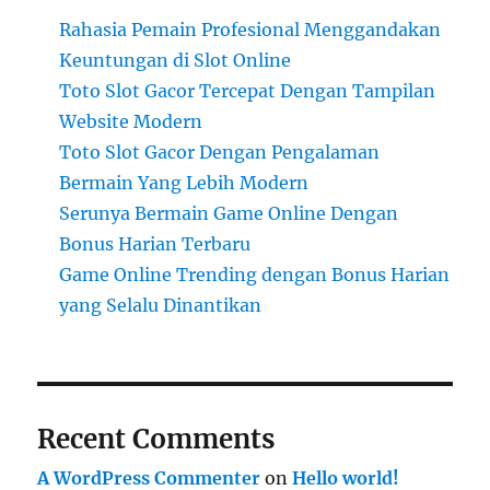
Rahasia Pemain Profesional Menggandakan
Keuntungan di Slot Online
Toto Slot Gacor Tercepat Dengan Tampilan
Website Modern
Toto Slot Gacor Dengan Pengalaman
Bermain Yang Lebih Modern
Serunya Bermain Game Online Dengan
Bonus Harian Terbaru
Game Online Trending dengan Bonus Harian
yang Selalu Dinantikan
Recent Comments
A WordPress Commenter
on
Hello world!