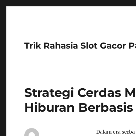
Trik Rahasia Slot Gacor 
Strategi Cerdas 
Hiburan Berbasis
Dalam era serba