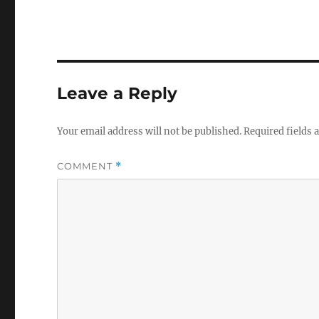
Leave a Reply
Your email address will not be published.
Required fields
COMMENT
*