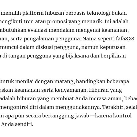
memilih platform hiburan berbasis teknologi bukan
engikuti tren atau promosi yang menarik. Ini adalah
mbutuhkan evaluasi mendalam mengenai keamanan,
anan, serta pengalaman pengguna. Nama seperti fafa828
 muncul dalam diskusi pengguna, namun keputusan
da di tangan pengguna yang bijaksana dan berpikiran
untuk menilai dengan matang, bandingkan beberapa
itaskan keamanan serta kenyamanan. Hiburan yang
dalah hiburan yang membuat Anda merasa aman, beba
p mengontrol diri dalam menggunakannya. Terakhir, sela
rm apa pun secara bertanggung jawab—karena kontrol
 Anda sendiri.