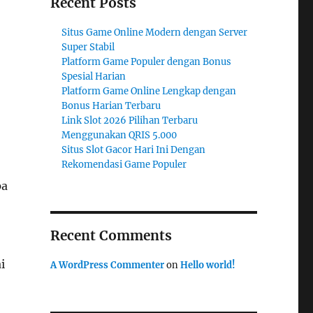
Recent Posts
Situs Game Online Modern dengan Server
Super Stabil
Platform Game Populer dengan Bonus
Spesial Harian
Platform Game Online Lengkap dengan
Bonus Harian Terbaru
Link Slot 2026 Pilihan Terbaru
Menggunakan QRIS 5.000
Situs Slot Gacor Hari Ini Dengan
Rekomendasi Game Populer
pa
Recent Comments
i
A WordPress Commenter
on
Hello world!