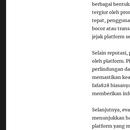
berbagai bentu
tergiur oleh pr
tepat, pengguna
bocor atau trans
jejak platform
Selain reputasi
oleh platform. P
perlindungan da
memastikan keam
fafa828 biasany
memberikan info
Selanjutnya, eva
menunjukkan ba
platform yang 