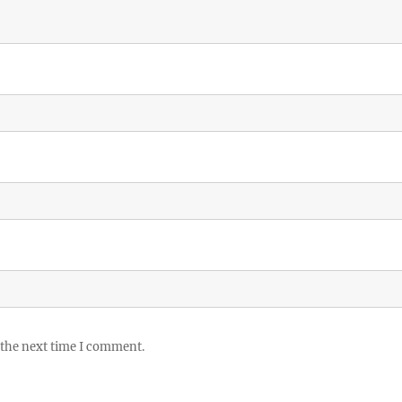
 the next time I comment.