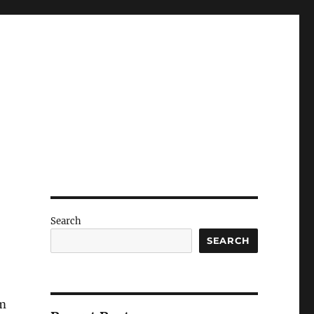
Search
SEARCH
am