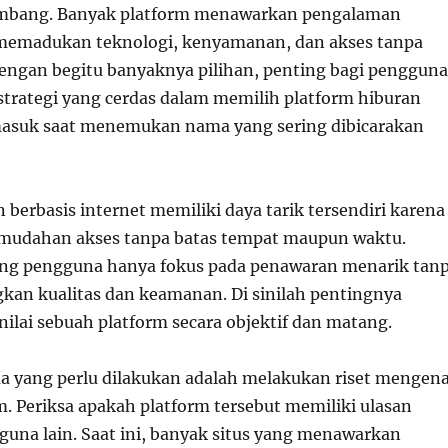
embang. Banyak platform menawarkan pengalaman
 memadukan teknologi, kenyamanan, dan akses tanpa
engan begitu banyaknya pilihan, penting bagi pengguna
strategi yang cerdas dalam memilih platform hiburan
masuk saat menemukan nama yang sering dibicarakan
 berbasis internet memiliki daya tarik tersendiri karena
udahan akses tanpa batas tempat maupun waktu.
ng pengguna hanya fokus pada penawaran menarik tan
n kualitas dan keamanan. Di sinilah pentingnya
ai sebuah platform secara objektif dan matang.
 yang perlu dilakukan adalah melakukan riset mengena
m. Periksa apakah platform tersebut memiliki ulasan
gguna lain. Saat ini, banyak situs yang menawarkan