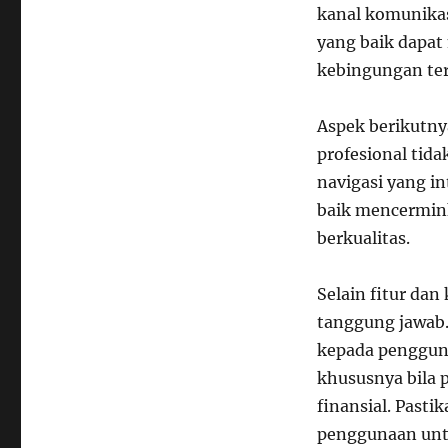
kanal komunikas
yang baik dapat
kebingungan terk
Aspek berikutny
profesional tid
navigasi yang i
baik mencermin
berkualitas.
Selain fitur da
tanggung jawab.
kepada pengguna
khususnya bila 
finansial. Past
penggunaan unt