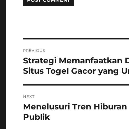
Post
PREVIOUS
navigation
Strategi Memanfaatkan D
Previous
post:
Situs Togel Gacor yang 
NEXT
Menelusuri Tren Hiburan
Next
post:
Publik