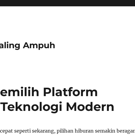
Paling Ampuh
Memilih Platform
 Teknologi Modern
 cepat seperti sekarang, pilihan hiburan semakin berag