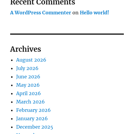
Recent Comments
A WordPress Commenter
on
Hello world!
Archives
August 2026
July 2026
June 2026
May 2026
April 2026
March 2026
February 2026
January 2026
December 2025