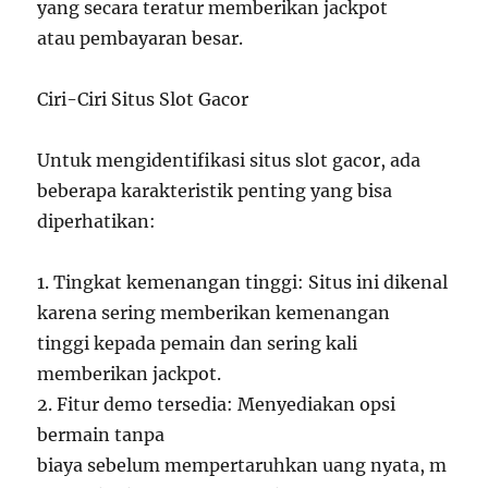
yang secara teratur memberikan jackpot
atau pembayaran besar.
Ciri-Ciri Situs Slot Gacor
Untuk mengidentifikasi situs slot gacor, ada
beberapa karakteristik penting yang bisa
diperhatikan:
1. Tingkat kemenangan tinggi: Situs ini dikenal
karena sering memberikan kemenangan
tinggi kepada pemain dan sering kali
memberikan jackpot.
2. Fitur demo tersedia: Menyediakan opsi
bermain tanpa
biaya sebelum mempertaruhkan uang nyata, m