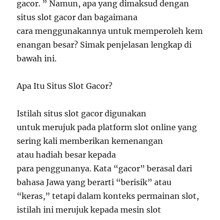
gacor. ” Namun, apa yang dimaksud dengan
situs slot gacor dan bagaimana
cara menggunakannya untuk memperoleh kem
enangan besar? Simak penjelasan lengkap di
bawah ini.
Apa Itu Situs Slot Gacor?
Istilah situs slot gacor digunakan
untuk merujuk pada platform slot online yang
sering kali memberikan kemenangan
atau hadiah besar kepada
para penggunanya. Kata “gacor” berasal dari
bahasa Jawa yang berarti “berisik” atau
“keras,” tetapi dalam konteks permainan slot,
istilah ini merujuk kepada mesin slot