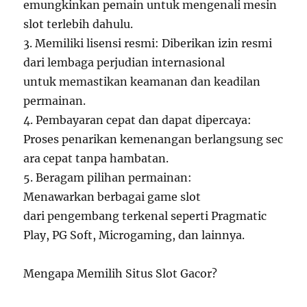
emungkinkan pemain untuk mengenali mesin
slot terlebih dahulu.
3. Memiliki lisensi resmi: Diberikan izin resmi
dari lembaga perjudian internasional
untuk memastikan keamanan dan keadilan
permainan.
4. Pembayaran cepat dan dapat dipercaya:
Proses penarikan kemenangan berlangsung sec
ara cepat tanpa hambatan.
5. Beragam pilihan permainan:
Menawarkan berbagai game slot
dari pengembang terkenal seperti Pragmatic
Play, PG Soft, Microgaming, dan lainnya.
Mengapa Memilih Situs Slot Gacor?