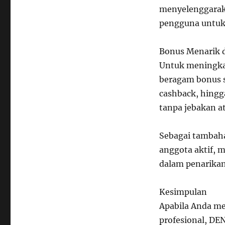
menyelenggarak
pengguna untuk
Bonus Menarik d
Untuk meningka
beragam bonus se
cashback, hingga
tanpa jebakan 
Sebagai tambah
anggota aktif, 
dalam penarikan 
Kesimpulan
Apabila Anda me
profesional, DE