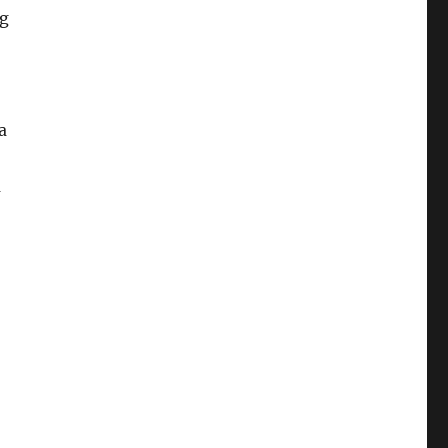
ng
a
a