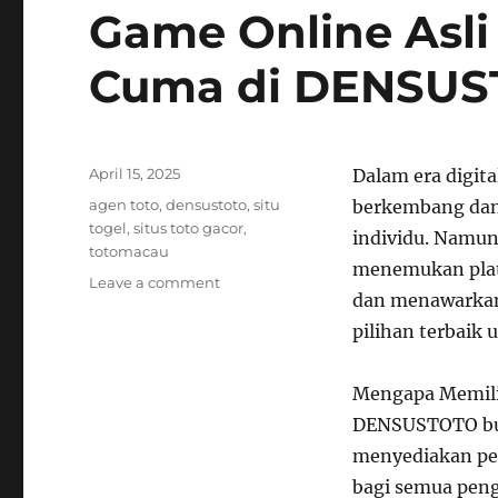
Game Online Asli
Cuma di DENSU
Posted
April 15, 2025
Dalam era digita
on
Tags
agen toto
,
densustoto
,
situ
berkembang dan 
togel
,
situs toto gacor
,
individu. Namun,
totomacau
menemukan plat
on
Leave a comment
dan menawarkan 
Game
Online
pilihan terbaik
Asli
Tanpa
Mengapa Memil
Manipulasi?
Cuma
DENSUSTOTO buka
di
menyediakan pe
DENSUSTOTO
bagi semua pen