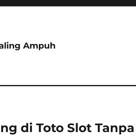
Paling Ampuh
ng di Toto Slot Tanpa