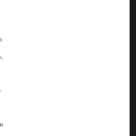
n
,
s
an