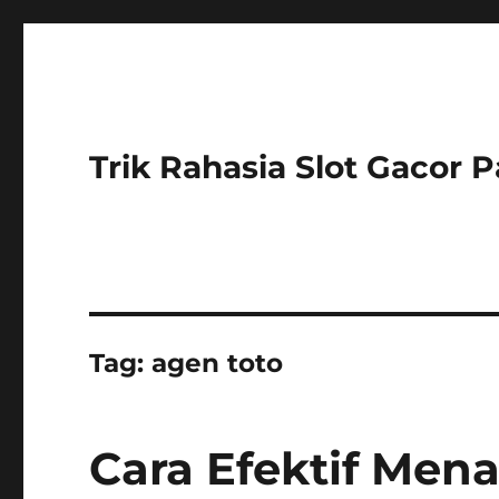
Trik Rahasia Slot Gacor 
Tag:
agen toto
Cara Efektif Mena