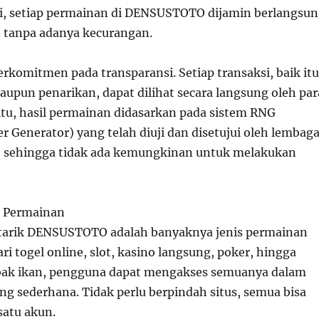
ni, setiap permainan di DENSUSTOTO dijamin berlangsu
 tanpa adanya kecurangan.
omitmen pada transparansi. Setiap transaksi, baik itu
aupun penarikan, dapat dilihat secara langsung oleh par
 itu, hasil permainan didasarkan pada sistem RNG
Generator) yang telah diuji dan disetujui oleh lembag
, sehingga tidak ada kemungkinan untuk melakukan
n Permainan
 tarik DENSUSTOTO adalah banyaknya jenis permainan
ari togel online, slot, kasino langsung, poker, hingga
ak ikan, pengguna dapat mengakses semuanya dalam
ng sederhana. Tidak perlu berpindah situs, semua bisa
satu akun.