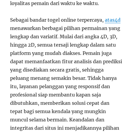
loyalitas pemain dari waktu ke waktu.
Sebagai bandar togel online terpercaya,
atas4d
menawarkan berbagai pilihan permainan yang
lengkap dan variatif. Mulai dari angka 4D, 3D,
hingga 2D, semua tersaji lengkap dalam satu
platform yang mudah diakses. Pemain juga
dapat memanfaatkan fitur analisis dan prediksi
yang disediakan secara gratis, sehingga
peluang menang semakin besar. Tidak hanya
itu, layanan pelanggan yang responsif dan
profesional siap membantu kapan saja
dibutuhkan, memberikan solusi cepat dan
tepat bagi semua kendala yang mungkin
muncul selama bermain. Keandalan dan
integritas dari situs ini menjadikannya pilihan