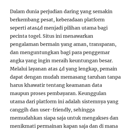
Pemain
Dalam dunia perjudian daring yang semakin
berkembang pesat, keberadaan platform
seperti atas4d menjadi pilihan utama bagi
pecinta togel. Situs ini menawarkan
pengalaman bermain yang aman, transparan,
dan menguntungkan bagi para penggemar
angka yang ingin meraih keuntungan besar.
Melalui layanan atas 4d yang lengkap, pemain
dapat dengan mudah memasang taruhan tanpa
harus khawatir tentang keamanan data
maupun proses pembayaran. Keunggulan
utama dari platform ini adalah sistemnya yang
canggih dan user-friendly, sehingga
memudahkan siapa saja untuk mengakses dan
menikmati permainan kapan saja dan di mana