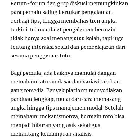
Forum-forum dan grup diskusi memungkinkan
para pemain saling bertukar pengalaman,
berbagi tips, hingga membahas tren angka
terkini. Ini membuat pengalaman bermain
tidak hanya soal menang atau kalah, tapi juga
tentang interaksi sosial dan pembelajaran dari
sesama penggemar toto.
Bagi pemula, ada baiknya memulai dengan
memahami aturan dasar dan variasi taruhan
yang tersedia. Banyak platform menyediakan
panduan lengkap, mulai dari cara memasang
angka hingga tips manajemen modal. Setelah
memahami mekanismenya, bermain toto bisa
menjadi hiburan yang asik sekaligus
menantang kemampuan analisis.