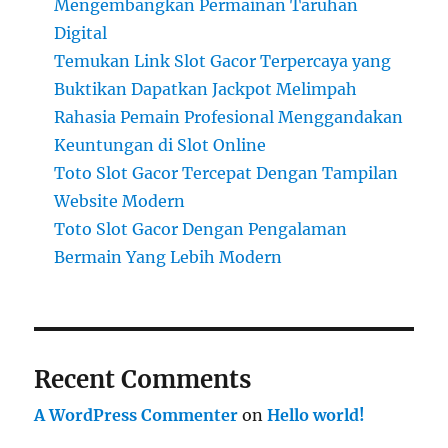
Mengembangkan Permainan Taruhan
Digital
Temukan Link Slot Gacor Terpercaya yang
Buktikan Dapatkan Jackpot Melimpah
Rahasia Pemain Profesional Menggandakan
Keuntungan di Slot Online
Toto Slot Gacor Tercepat Dengan Tampilan
Website Modern
Toto Slot Gacor Dengan Pengalaman
Bermain Yang Lebih Modern
Recent Comments
A WordPress Commenter
on
Hello world!