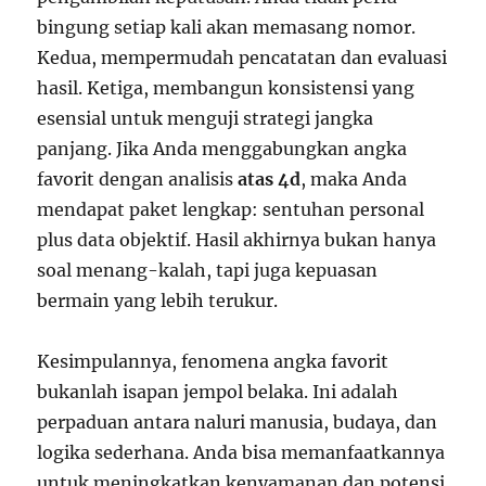
bingung setiap kali akan memasang nomor.
Kedua, mempermudah pencatatan dan evaluasi
hasil. Ketiga, membangun konsistensi yang
esensial untuk menguji strategi jangka
panjang. Jika Anda menggabungkan angka
favorit dengan analisis
atas 4d
, maka Anda
mendapat paket lengkap: sentuhan personal
plus data objektif. Hasil akhirnya bukan hanya
soal menang-kalah, tapi juga kepuasan
bermain yang lebih terukur.
Kesimpulannya, fenomena angka favorit
bukanlah isapan jempol belaka. Ini adalah
perpaduan antara naluri manusia, budaya, dan
logika sederhana. Anda bisa memanfaatkannya
untuk meningkatkan kenyamanan dan potensi