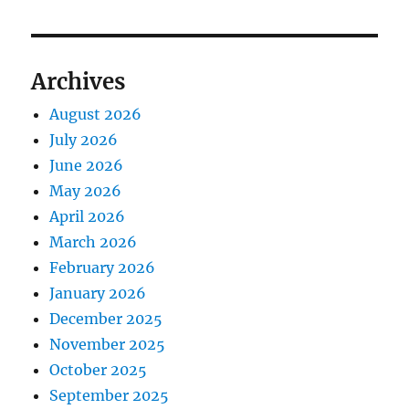
Archives
August 2026
July 2026
June 2026
May 2026
April 2026
March 2026
February 2026
January 2026
December 2025
November 2025
October 2025
September 2025