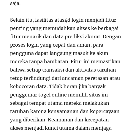
saja.
Selain itu, fasilitas atas4d login menjadi fitur
penting yang memudahkan akses ke berbagai
fitur menarik dan data prediksi akurat. Dengan
proses login yang cepat dan aman, para
pengguna dapat langsung masuk ke akun
mereka tanpa hambatan. Fitur ini memastikan
bahwa setiap transaksi dan aktivitas taruhan
tetap terlindungi dari ancaman peretasan atau
kebocoran data. Tidak heran jika banyak
penggemar togel online memilih situs ini
sebagai tempat utama mereka melakukan
taruhan karena kenyamanan dan kepercayaan
yang diberikan. Keamanan dan kecepatan
akses menjadi kunci utama dalam menjaga