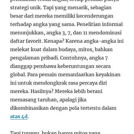
strategi unik. Tapi yang menarik, sebagian
besar dari mereka memiliki kecenderungan
terhadap angka yang sama. Penelitian informal
menunjukkan, angka 3, 7, dan 11 mendominasi
daftar favorit. Kenapa? Karena angka-angka ini
melekat kuat dalam budaya, mitos, bahkan
pengalaman pribadi. Contohnya, angka 7
dianggap pembawa keberuntungan secara
global. Para pemain memanfaatkan keyakinan
ini untuk mendongkrak rasa percaya diri
mereka. Hasilnya? Mereka lebih berani
memasang taruhan, apalagi jika
dikombinasikan dengan pola tertentu dalam
atas 4d
.
Tapi tunggu, bukan hanya mitos yang