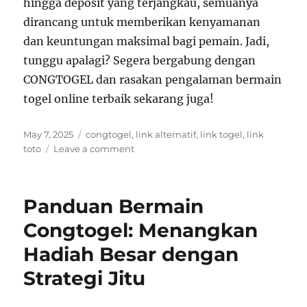
hingga deposit yang terjangkau, semuanya
dirancang untuk memberikan kenyamanan
dan keuntungan maksimal bagi pemain. Jadi,
tunggu apalagi? Segera bergabung dengan
CONGTOGEL dan rasakan pengalaman bermain
togel online terbaik sekarang juga!
Posted
Tags
May 7, 2025
congtogel
,
link alternatif
,
link togel
,
link
on
on
toto
Leave a comment
CONGTOGEL,
Website
Togel
Panduan Bermain
Online
Anti
Congtogel: Menangkan
Rugi!
Hadiah Besar dengan
Gampang
Maxwin,
Strategi Jitu
Langsung
Cair,
dan