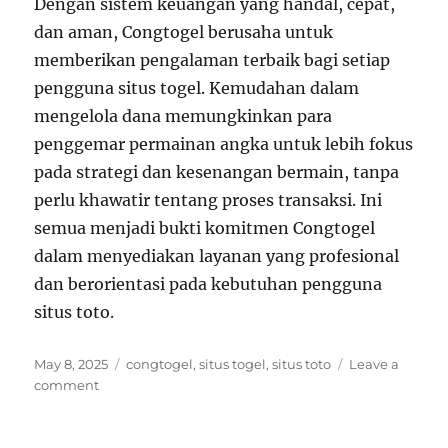
Dengan sistem keuangan yang handal, cepat,
dan aman, Congtogel berusaha untuk
memberikan pengalaman terbaik bagi setiap
pengguna situs togel. Kemudahan dalam
mengelola dana memungkinkan para
penggemar permainan angka untuk lebih fokus
pada strategi dan kesenangan bermain, tanpa
perlu khawatir tentang proses transaksi. Ini
semua menjadi bukti komitmen Congtogel
dalam menyediakan layanan yang profesional
dan berorientasi pada kebutuhan pengguna
situs toto.
Posted
Tags
May 8, 2025
congtogel
,
situs togel
,
situs toto
Leave a
on
on
comment
Congtogel:
Situs
Togel