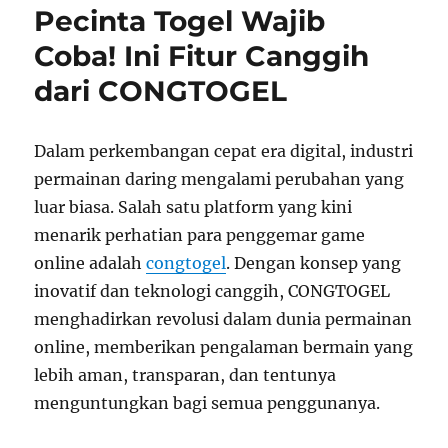
Pecinta Togel Wajib
dengan
Minimal
Coba! Ini Fitur Canggih
Deposit
dari CONGTOGEL
Terjangkau
Dalam perkembangan cepat era digital, industri
permainan daring mengalami perubahan yang
luar biasa. Salah satu platform yang kini
menarik perhatian para penggemar game
online adalah
congtogel
. Dengan konsep yang
inovatif dan teknologi canggih, CONGTOGEL
menghadirkan revolusi dalam dunia permainan
online, memberikan pengalaman bermain yang
lebih aman, transparan, dan tentunya
menguntungkan bagi semua penggunanya.