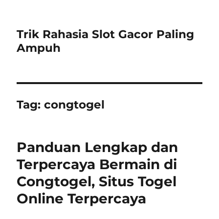
Trik Rahasia Slot Gacor Paling
Ampuh
Tag:
congtogel
Panduan Lengkap dan
Terpercaya Bermain di
Congtogel, Situs Togel
Online Terpercaya