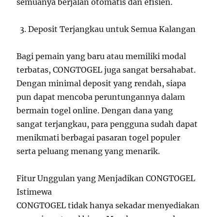
semuanya berjalan otomatis dan efisien.
Deposit Terjangkau untuk Semua Kalangan
Bagi pemain yang baru atau memiliki modal
terbatas, CONGTOGEL juga sangat bersahabat.
Dengan minimal deposit yang rendah, siapa
pun dapat mencoba peruntungannya dalam
bermain togel online. Dengan dana yang
sangat terjangkau, para pengguna sudah dapat
menikmati berbagai pasaran togel populer
serta peluang menang yang menarik.
Fitur Unggulan yang Menjadikan CONGTOGEL
Istimewa
CONGTOGEL tidak hanya sekadar menyediakan