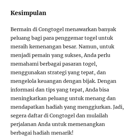
Kesimpulan
Bermain di Congtogel menawarkan banyak
peluang bagi para penggemar togel untuk
meraih kemenangan besar. Namun, untuk
menjadi pemain yang sukses, Anda perlu
memahami berbagai pasaran togel,
menggunakan strategi yang tepat, dan
mengelola keuangan dengan bijak. Dengan
informasi dan tips yang tepat, Anda bisa
meningkatkan peluang untuk menang dan
mendapatkan hadiah yang menggiurkan. Jadi,
segera daftar di Congtogel dan mulailah
perjalanan Anda untuk memenangkan
berbagai hadiah menarik!