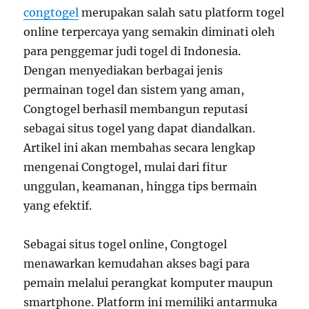
congtogel
merupakan salah satu platform togel
online terpercaya yang semakin diminati oleh
para penggemar judi togel di Indonesia.
Dengan menyediakan berbagai jenis
permainan togel dan sistem yang aman,
Congtogel berhasil membangun reputasi
sebagai situs togel yang dapat diandalkan.
Artikel ini akan membahas secara lengkap
mengenai Congtogel, mulai dari fitur
unggulan, keamanan, hingga tips bermain
yang efektif.
Sebagai situs togel online, Congtogel
menawarkan kemudahan akses bagi para
pemain melalui perangkat komputer maupun
smartphone. Platform ini memiliki antarmuka