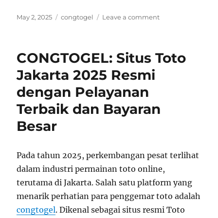
Posted
Tags
on
May 2, 2025
congtogel
Leave a comment
on
Panduan
Bermain
Congtogel:
CONGTOGEL: Situs Toto
Menangkan
Hadiah
Jakarta 2025 Resmi
Besar
dengan Pelayanan
dengan
Strategi
Terbaik dan Bayaran
Jitu
Besar
Pada tahun 2025, perkembangan pesat terlihat
dalam industri permainan toto online,
terutama di Jakarta. Salah satu platform yang
menarik perhatian para penggemar toto adalah
congtogel
. Dikenal sebagai situs resmi Toto