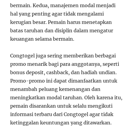
bermain. Kedua, manajemen modal menjadi
hal yang penting agar tidak mengalami
kerugian besar. Pemain harus menetapkan
batas taruhan dan disiplin dalam mengatur
keuangan selama bermain.
Congtogel juga sering memberikan berbagai
promo menarik bagi para anggotanya, seperti
bonus deposit, cashback, dan hadiah undian.
Promo-promo ini dapat dimanfaatkan untuk
menambah peluang kemenangan dan
meningkatkan modal taruhan. Oleh karena itu,
pemain disarankan untuk selalu mengikuti
informasi terbaru dari Congtogel agar tidak
ketinggalan keuntungan yang ditawarkan.