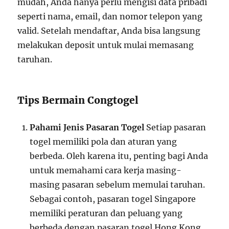
mudah, Anda hanya perlu mengisi data pribadi
seperti nama, email, dan nomor telepon yang
valid. Setelah mendaftar, Anda bisa langsung
melakukan deposit untuk mulai memasang
taruhan.
Tips Bermain Congtogel
Pahami Jenis Pasaran Togel
Setiap pasaran
togel memiliki pola dan aturan yang
berbeda. Oleh karena itu, penting bagi Anda
untuk memahami cara kerja masing-
masing pasaran sebelum memulai taruhan.
Sebagai contoh, pasaran togel Singapore
memiliki peraturan dan peluang yang
berbeda dengan pasaran togel Hong Kong.