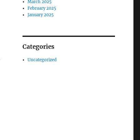
March 2025
February 2025
January 2025
Categories
a
Uncategorized