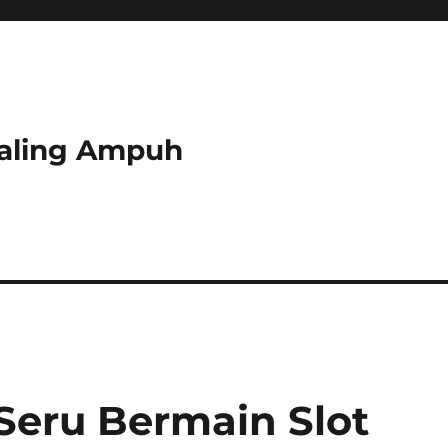
Paling Ampuh
Seru Bermain Slot