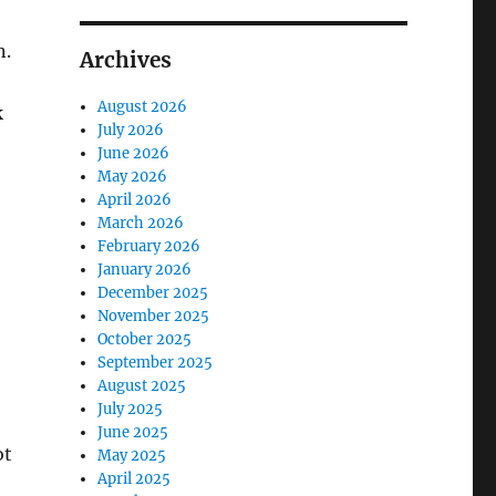
n.
Archives
August 2026
k
July 2026
June 2026
May 2026
April 2026
March 2026
February 2026
January 2026
December 2025
November 2025
October 2025
September 2025
August 2025
July 2025
June 2025
ot
May 2025
April 2025