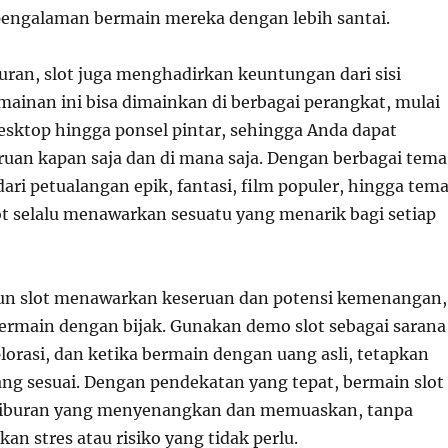
engalaman bermain mereka dengan lebih santai.
uran, slot juga menghadirkan keuntungan dari sisi
ermainan ini bisa dimainkan di berbagai perangkat, mulai
esktop hingga ponsel pintar, sehingga Anda dapat
uan kapan saja dan di mana saja. Dengan berbagai tema
ri petualangan epik, fantasi, film populer, hingga tem
t selalu menawarkan sesuatu yang menarik bagi setiap
n slot menawarkan keseruan dan potensi kemenangan,
ermain dengan bijak. Gunakan demo slot sebagai sarana
lorasi, dan ketika bermain dengan uang asli, tetapkan
ang sesuai. Dengan pendekatan yang tepat, bermain slot
hiburan yang menyenangkan dan memuaskan, tanpa
n stres atau risiko yang tidak perlu.