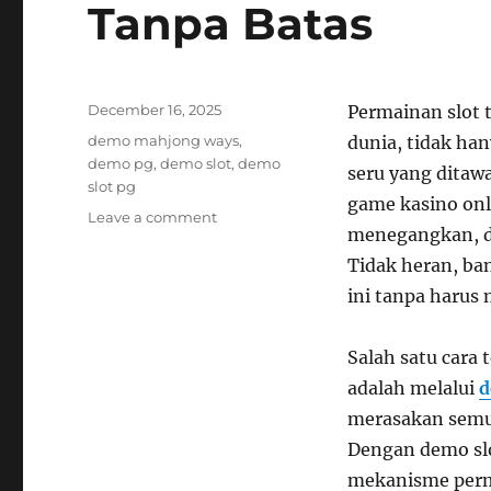
Tanpa Batas
Posted
December 16, 2025
Permainan slot t
on
Tags
demo mahjong ways
,
dunia, tidak ha
demo pg
,
demo slot
,
demo
seru yang ditaw
slot pg
game kasino on
on
Leave a comment
menegangkan, d
Rasakan
Sensasi
Tidak heran, ba
Seru
ini tanpa harus
Bermain
Slot
Tanpa
Salah satu cara
Batas
adalah melalui
d
merasakan semu
Dengan demo slo
mekanisme perma