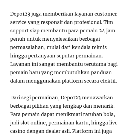
Depo123 juga memberikan layanan customer
service yang responsif dan profesional. Tim
support siap membantu para pemain 24 jam
penuh untuk menyelesaikan berbagai
permasalahan, mulai dari kendala teknis
hingga pertanyaan seputar permainan.
Layanan ini sangat membantu terutama bagi
pemain baru yang membutuhkan panduan
dalam menggunakan platform secara efektif.
Dari segi permainan, Depo123 menawarkan
berbagai pilihan yang lengkap dan menarik.
Para pemain dapat menikmati taruhan bola,
judi slot online, permainan kartu, hingga live
casino dengan dealer asli. Platform ini juga