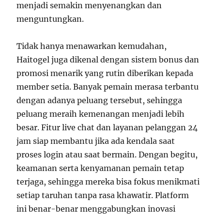
menjadi semakin menyenangkan dan
menguntungkan.
Tidak hanya menawarkan kemudahan,
Haitogel juga dikenal dengan sistem bonus dan
promosi menarik yang rutin diberikan kepada
member setia. Banyak pemain merasa terbantu
dengan adanya peluang tersebut, sehingga
peluang meraih kemenangan menjadi lebih
besar. Fitur live chat dan layanan pelanggan 24
jam siap membantu jika ada kendala saat
proses login atau saat bermain. Dengan begitu,
keamanan serta kenyamanan pemain tetap
terjaga, sehingga mereka bisa fokus menikmati
setiap taruhan tanpa rasa khawatir. Platform
ini benar-benar menggabungkan inovasi