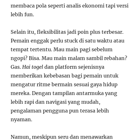
membaca pola seperti analis ekonomi tapi versi
lebih fun.
Selain itu, fleksibilitas jadi poin plus terbesar.
Pemain enggak perlu stuck di satu waktu atau
tempat tertentu. Mau main pagi sebelum
ngopi? Bisa. Mau main malam sambil rebahan?
Gas.
Hai togel
dan platform sejenisnya
memberikan kebebasan bagi pemain untuk
mengatur ritme bermain sesuai gaya hidup
mereka. Dengan tampilan antarmuka yang
lebih rapi dan navigasi yang mudah,
pengalaman pengguna pun terasa lebih
nyaman.
Namun, meskipun seru dan menawarkan