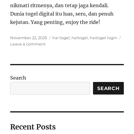
nikmati ritmenya, dan tetap jaga kendali.
Dunia togel digital itu luas, seru, dan penuh
kejutan. Yang penting, enjoy the ride!
Posted
Tags
November 22, 2025
hai togel
,
haitogel
,
haitogel login
on
on
Leave a comment
Rahasia
Seru
di
Balik
Permainan
Search
Togel
Digital
SEARCH
yang
Bikin
Penasaran
Recent Posts