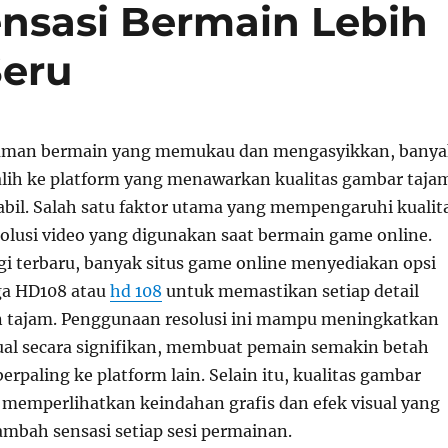
nsasi Bermain Lebih
eru
aman bermain yang memukau dan mengasyikkan, banya
lih ke platform yang menawarkan kualitas gambar taja
abil. Salah satu faktor utama yang mempengaruhi kualit
solusi video yang digunakan saat bermain game online.
i terbaru, banyak situs game online menyediakan opsi
ga HD108 atau
hd 108
untuk memastikan setiap detail
dan tajam. Penggunaan resolusi ini mampu meningkatkan
al secara signifikan, membuat pemain semakin betah
berpaling ke platform lain. Selain itu, kualitas gambar
a memperlihatkan keindahan grafis dan efek visual yang
bah sensasi setiap sesi permainan.