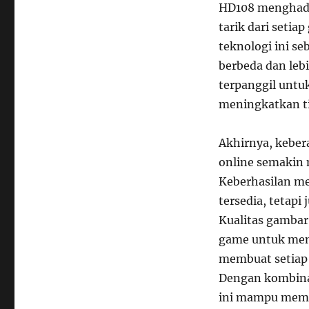
HD108 menghadi
tarik dari seti
teknologi ini s
berbeda dan leb
terpanggil untu
meningkatkan ti
Akhirnya, keber
online semakin 
Keberhasilan me
tersedia, tetapi
Kualitas gambar
game untuk mena
membuat setiap 
Dengan kombinasi
ini mampu memen