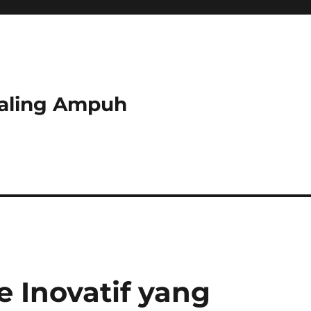
Paling Ampuh
e Inovatif yang