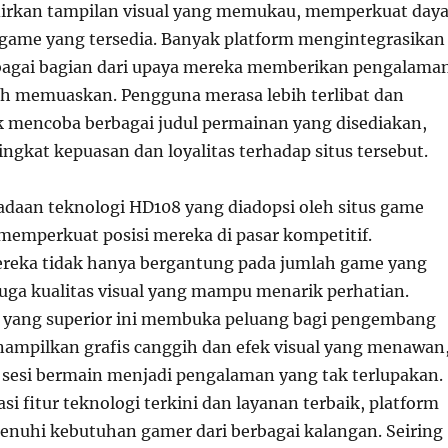
rkan tampilan visual yang memukau, memperkuat day
ap game yang tersedia. Banyak platform mengintegrasikan
ebagai bagian dari upaya mereka memberikan pengalama
ih memuaskan. Pengguna merasa lebih terlibat dan
k mencoba berbagai judul permainan yang disediakan,
ngkat kepuasan dan loyalitas terhadap situs tersebut.
adaan teknologi HD108 yang diadopsi oleh situs game
memperkuat posisi mereka di pasar kompetitif.
reka tidak hanya bergantung pada jumlah game yang
 juga kualitas visual yang mampu menarik perhatian.
 yang superior ini membuka peluang bagi pengembang
mpilkan grafis canggih dan efek visual yang menawan
sesi bermain menjadi pengalaman yang tak terlupakan.
 fitur teknologi terkini dan layanan terbaik, platform
uhi kebutuhan gamer dari berbagai kalangan. Seiring