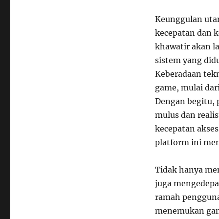
Seru
Keunggulan utam
kecepatan dan k
khawatir akan l
sistem yang did
Keberadaan tek
game, mulai dar
Dengan begitu,
mulus dan reali
kecepatan akses
platform ini me
Tidak hanya men
juga mengedepa
ramah pengguna
menemukan game 