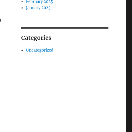
February 2025
a
January 2025
n
Categories
Uncategorized
,