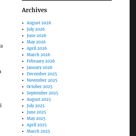
Archives
August 2026
July 2026
June 2026
May 2026
is
April 2026
March 2026
February 2026
January 2026
a
December 2025
November 2025
October 2025
September 2025
August 2025
i
July 2025
June 2025
May 2025
April 2025
March 2025