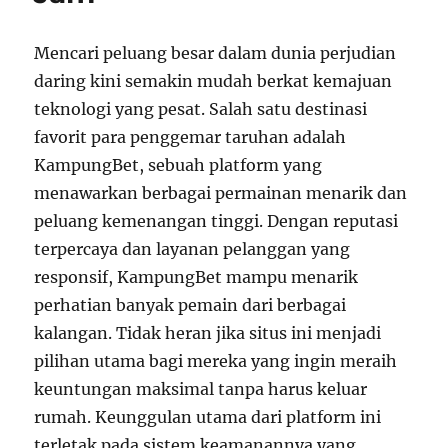
Mencari peluang besar dalam dunia perjudian
daring kini semakin mudah berkat kemajuan
teknologi yang pesat. Salah satu destinasi
favorit para penggemar taruhan adalah
KampungBet, sebuah platform yang
menawarkan berbagai permainan menarik dan
peluang kemenangan tinggi. Dengan reputasi
terpercaya dan layanan pelanggan yang
responsif, KampungBet mampu menarik
perhatian banyak pemain dari berbagai
kalangan. Tidak heran jika situs ini menjadi
pilihan utama bagi mereka yang ingin meraih
keuntungan maksimal tanpa harus keluar
rumah. Keunggulan utama dari platform ini
terletak pada sistem keamanannya yang