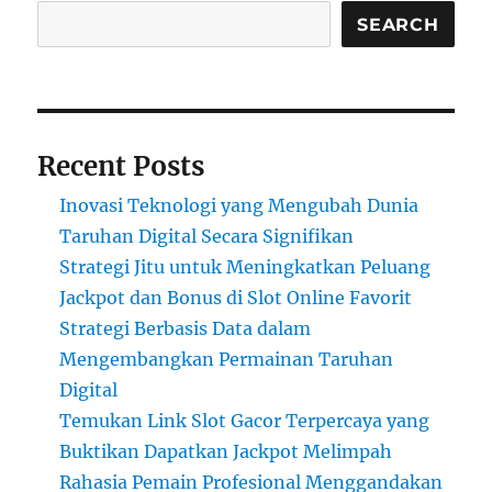
Togel
SEARCH
dengan
Layanan
Customer
Support
24
Recent Posts
Jam
Inovasi Teknologi yang Mengubah Dunia
Taruhan Digital Secara Signifikan
Strategi Jitu untuk Meningkatkan Peluang
Jackpot dan Bonus di Slot Online Favorit
Strategi Berbasis Data dalam
Mengembangkan Permainan Taruhan
Digital
Temukan Link Slot Gacor Terpercaya yang
Buktikan Dapatkan Jackpot Melimpah
Rahasia Pemain Profesional Menggandakan