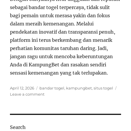
sebagai bandar togel terpercaya, tidak sulit
bagi pemain untuk merasa yakin dan fokus
dalam meraih kemenangan. Melalui
pendekatan inovatif dan transparansi penuh,
platform ini terus berkembang dan menarik
perhatian komunitas taruhan daring. Jadi,
jangan ragu untuk mencoba keberuntungan
Anda di KampungBet dan rasakan sendiri
sensasi kemenangan yang tak terlupakan.
Posted
Tags
April 12, 2026
bandar togel
,
kampungbet
,
situs togel
on
on
Leave a comment
Maksimalkan
Strategi
Bermain
Anda
di
Search
Bandar