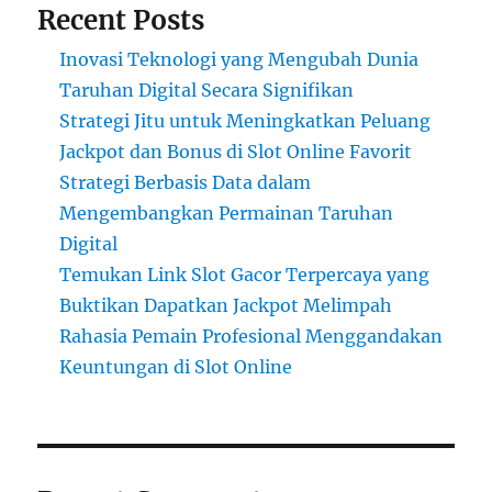
Recent Posts
Inovasi Teknologi yang Mengubah Dunia
Taruhan Digital Secara Signifikan
Strategi Jitu untuk Meningkatkan Peluang
Jackpot dan Bonus di Slot Online Favorit
Strategi Berbasis Data dalam
Mengembangkan Permainan Taruhan
Digital
Temukan Link Slot Gacor Terpercaya yang
Buktikan Dapatkan Jackpot Melimpah
Rahasia Pemain Profesional Menggandakan
Keuntungan di Slot Online