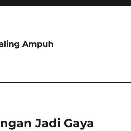
Paling Ampuh
ungan Jadi Gaya