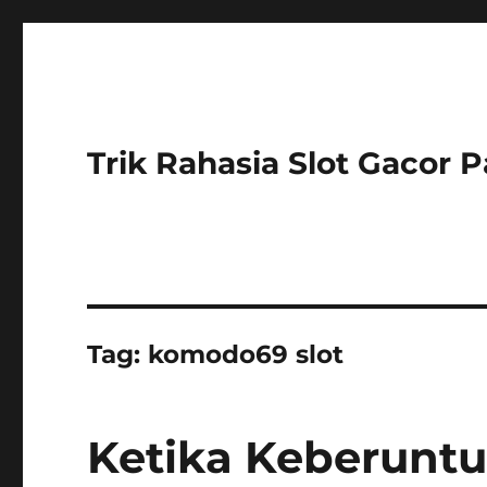
Trik Rahasia Slot Gacor 
Tag:
komodo69 slot
Ketika Keberunt