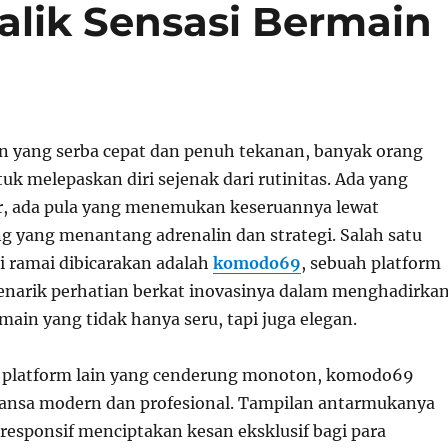
Balik Sensasi Bermain
 yang serba cepat dan penuh tekanan, banyak orang
uk melepaskan diri sejenak dari rutinitas. Ada yang
r, ada pula yang menemukan keseruannya lewat
g yang menantang adrenalin dan strategi. Salah satu
i ramai dibicarakan adalah
komodo69
, sebuah platform
enarik perhatian berkat inovasinya dalam menghadirka
ain yang tidak hanya seru, tapi juga elegan.
 platform lain yang cenderung monoton, komodo69
nsa modern dan profesional. Tampilan antarmukanya
 responsif menciptakan kesan eksklusif bagi para