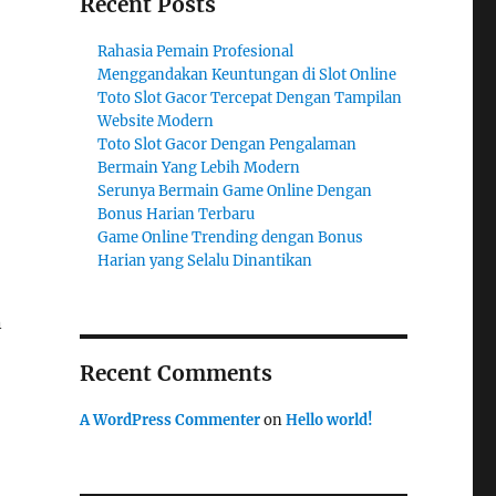
Recent Posts
Rahasia Pemain Profesional
Menggandakan Keuntungan di Slot Online
Toto Slot Gacor Tercepat Dengan Tampilan
Website Modern
Toto Slot Gacor Dengan Pengalaman
Bermain Yang Lebih Modern
Serunya Bermain Game Online Dengan
Bonus Harian Terbaru
Game Online Trending dengan Bonus
Harian yang Selalu Dinantikan
n
Recent Comments
A WordPress Commenter
on
Hello world!