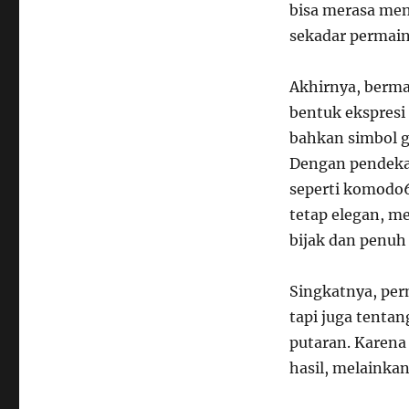
bisa merasa menj
sekadar permain
Akhirnya, berma
bentuk ekspresi
bahkan simbol g
Dengan pendekat
seperti komodo
tetap elegan, 
bijak dan penuh
Singkatnya, per
tapi juga tentan
putaran. Karena
hasil, melainkan