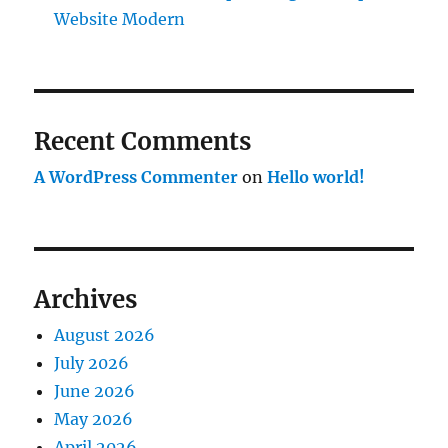
Website Modern
Recent Comments
A WordPress Commenter
on
Hello world!
Archives
August 2026
July 2026
June 2026
May 2026
April 2026