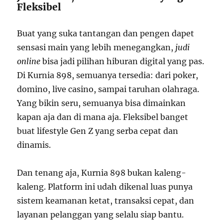
Fleksibel
Buat yang suka tantangan dan pengen dapet
sensasi main yang lebih menegangkan,
judi
online
bisa jadi pilihan hiburan digital yang pas.
Di Kurnia 898, semuanya tersedia: dari poker,
domino, live casino, sampai taruhan olahraga.
Yang bikin seru, semuanya bisa dimainkan
kapan aja dan di mana aja. Fleksibel banget
buat lifestyle Gen Z yang serba cepat dan
dinamis.
Dan tenang aja, Kurnia 898 bukan kaleng-
kaleng. Platform ini udah dikenal luas punya
sistem keamanan ketat, transaksi cepat, dan
layanan pelanggan yang selalu siap bantu.