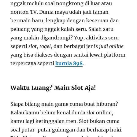
nggak melulu soal nongkrong di luar atau
nonton TV. Dunia maya udah jadi taman
bermain baru, lengkap dengan keseruan dan
peluang yang nggak kalah seru. Salah satu
yang makin digandrungi? Yup, aktivitas seru
seperti
slot
,
togel
, dan berbagai jenis
judi online
yang bisa diakses dengan santai lewat platform
terpercaya seperti
kurnia 898
.
Waktu Luang? Main Slot Aja!
Siapa bilang main game cuma buat hiburan?
Kalau kamu belum kenal dunia
slot
online,
kamu lagi ketinggalan tren. Slot bukan cuma
soal putar-putar gulungan dan berharap hoki.