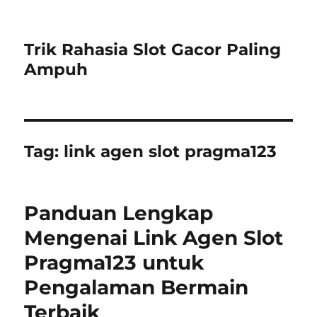
Trik Rahasia Slot Gacor Paling
Ampuh
Tag:
link agen slot pragma123
Panduan Lengkap
Mengenai Link Agen Slot
Pragma123 untuk
Pengalaman Bermain
Terbaik