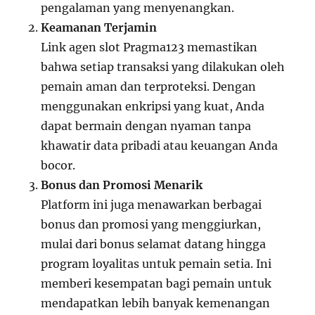
pengalaman yang menyenangkan.
Keamanan Terjamin
Link agen slot Pragma123 memastikan
bahwa setiap transaksi yang dilakukan oleh
pemain aman dan terproteksi. Dengan
menggunakan enkripsi yang kuat, Anda
dapat bermain dengan nyaman tanpa
khawatir data pribadi atau keuangan Anda
bocor.
Bonus dan Promosi Menarik
Platform ini juga menawarkan berbagai
bonus dan promosi yang menggiurkan,
mulai dari bonus selamat datang hingga
program loyalitas untuk pemain setia. Ini
memberi kesempatan bagi pemain untuk
mendapatkan lebih banyak kemenangan