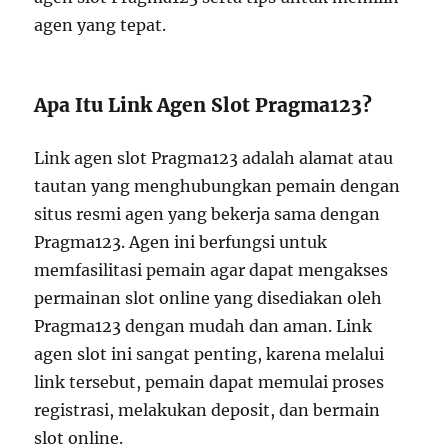
agen yang tepat.
Apa Itu Link Agen Slot Pragma123?
Link agen slot Pragma123 adalah alamat atau
tautan yang menghubungkan pemain dengan
situs resmi agen yang bekerja sama dengan
Pragma123. Agen ini berfungsi untuk
memfasilitasi pemain agar dapat mengakses
permainan slot online yang disediakan oleh
Pragma123 dengan mudah dan aman. Link
agen slot ini sangat penting, karena melalui
link tersebut, pemain dapat memulai proses
registrasi, melakukan deposit, dan bermain
slot online.