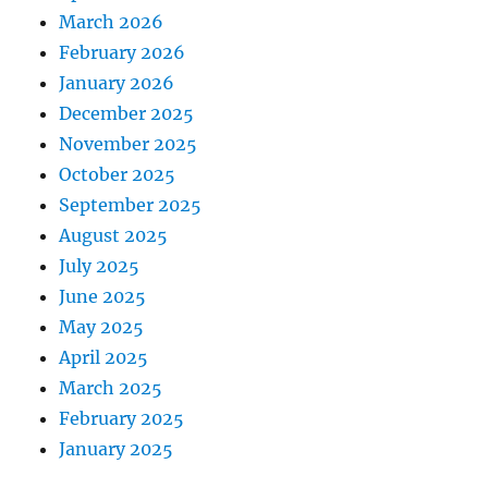
March 2026
February 2026
January 2026
December 2025
November 2025
October 2025
September 2025
August 2025
July 2025
June 2025
May 2025
April 2025
March 2025
February 2025
January 2025