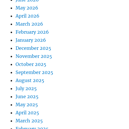
May 2026
April 2026
March 2026
February 2026
January 2026
December 2025
November 2025
October 2025
September 2025
August 2025
July 2025
June 2025
May 2025
April 2025
March 2025
February 2025