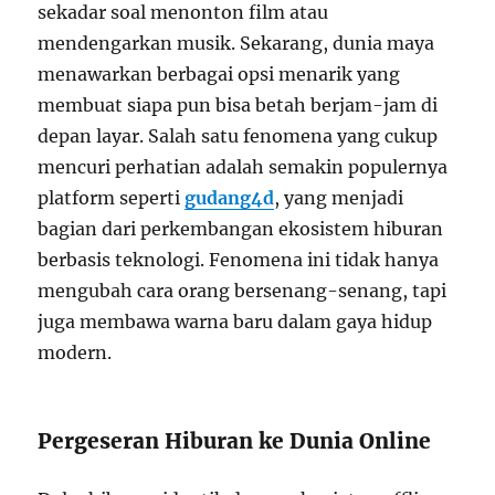
sekadar soal menonton film atau
mendengarkan musik. Sekarang, dunia maya
menawarkan berbagai opsi menarik yang
membuat siapa pun bisa betah berjam-jam di
depan layar. Salah satu fenomena yang cukup
mencuri perhatian adalah semakin populernya
platform seperti
gudang4d
, yang menjadi
bagian dari perkembangan ekosistem hiburan
berbasis teknologi. Fenomena ini tidak hanya
mengubah cara orang bersenang-senang, tapi
juga membawa warna baru dalam gaya hidup
modern.
Pergeseran Hiburan ke Dunia Online