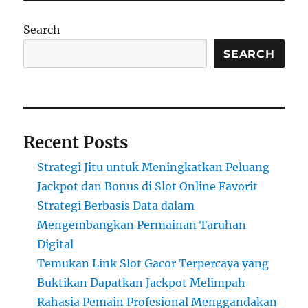
Menggoda:
Tren
Search
Baru
di
SEARCH
Era
Hiburan
Modern
Recent Posts
Strategi Jitu untuk Meningkatkan Peluang
Jackpot dan Bonus di Slot Online Favorit
Strategi Berbasis Data dalam
Mengembangkan Permainan Taruhan
Digital
Temukan Link Slot Gacor Terpercaya yang
Buktikan Dapatkan Jackpot Melimpah
Rahasia Pemain Profesional Menggandakan