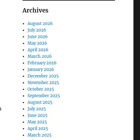
Archives
August 2026
h
July 2026
June 2026
May 2026
April 2026
March 2026
February 2026
January 2026
December 2025
November 2025
October 2025
September 2025
August 2025
n
July 2025
June 2025
May 2025
April 2025
March 2025