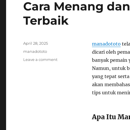
Cara Menang dan
Terbaik
Posted
April 28, 2025
manadototo
tel
on
Tags
manadototo
dicari oleh pem
on
Leave a comment
banyak pemain 
Panduan
Namun, untuk bi
Manadototo
yang tepat serta
Togel
Online:
akan membahas c
Cara
tips untuk men
Menang
dan
Menyusun
Strategi
Apa Itu Ma
Terbaik