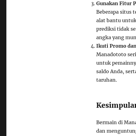
Gunakan Fitur P
Beberapa situs t
alat bantu unt
prediksi tidak s
angka yang mung
Ikuti Promo da
Manadototo ser
untuk pemainny
saldo Anda, ser
taruhan.
Kesimpula
Bermain di Man
dan menguntungk