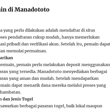
in di Manadototo
 yang perlu dilakukan adalah mendaftar di situs
oses pendaftaran cukup mudah, hanya memerlukan
si pribadi dan verifikasi akun. Setelah itu, pemain dapa
dan memulai permainan.
narikan
bermain, pemain perlu melakukan deposit menggunakan
ran yang tersedia. Manadototo menyediakan berbagai
ran yang aman dan mudah. Setelah mendapatkan
main dapat menarik dana mereka melalui proses yang
 hambatan.
 dan Jenis Togel
warkan berbagai pasaran togel, baik lokal maupun