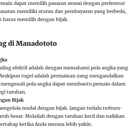
Pemain dapat memilih pasaran sesuai dengan preferensi
pasaran memiliki aturan dan pembayaran yang berbeda,
 harus memilih dengan bijak.
ng di Manadototo
gka
 paling efektif adalah dengan memahami pola angka yang
 Meskipun togel adalah permainan yang mengandalkan
 mengenali pola angka dapat membantu pemain dalam
gi taruhan.
ngan Bijak
engelola modal dengan bijak. Jangan terlalu terburu-
aruh besar. Mulailah dengan taruhan kecil dan naikkan
bertahap ketika Anda merasa lebih yakin.