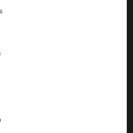
i
k
n