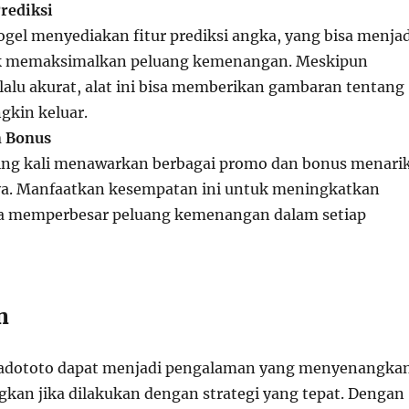
rediksi
ogel menyediakan fitur prediksi angka, yang bisa menjad
uk memaksimalkan peluang kemenangan. Meskipun
elalu akurat, alat ini bisa memberikan gambaran tentang
kin keluar.
n Bonus
ing kali menawarkan berbagai promo dan bonus menari
a. Manfaatkan kesempatan ini untuk meningkatkan
ta memperbesar peluang kemenangan dalam setiap
n
adototo dapat menjadi pengalaman yang menyenangka
an jika dilakukan dengan strategi yang tepat. Dengan