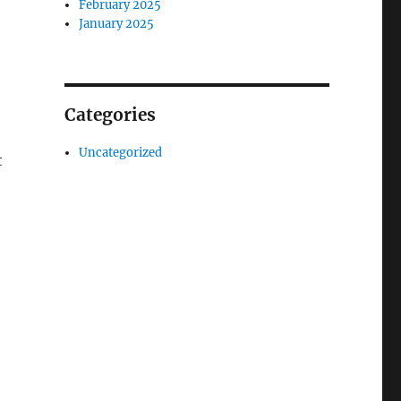
February 2025
January 2025
Categories
Uncategorized
t