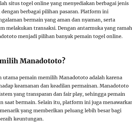
ah situs togel online yang menyediakan berbagai jenis
dengan berbagai pilihan pasaran. Platform ini
galaman bermain yang aman dan nyaman, serta
m melakukan transaksi. Dengan antarmuka yang rama
ototo menjadi pilihan banyak pemain togel online.
milih Manadototo?
an utama pemain memilih Manadototo adalah karena
rhadap keamanan dan keadilan permainan. Manadototo
tem yang transparan dan fair play, sehingga pemain
n saat bermain. Selain itu, platform ini juga menawarka
menarik yang memberikan peluang lebih besar bagi
eraih keuntungan.