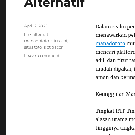
Alternatif
Posted
April 2, 2025
Dalam realm per
on
Tags
link alternatif
,
menawarkan pelu
manadototo
,
situs slot
,
manadototo
mun
situs toto
,
slot gacor
mencari platfor
on
Leave a comment
adil, dan fitur 
Slot
Gacor
mudah dipakai,
dan
aman dan berma
Maxwin
Lebih
Mudah
Keunggulan Mana
di
Manadototo,
Tingkat RTP Tin
Akses
dengan
alasan utama m
Link
tingginya tingk
Alternatif