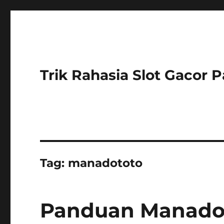
Trik Rahasia Slot Gacor 
Tag:
manadototo
Panduan Manadot