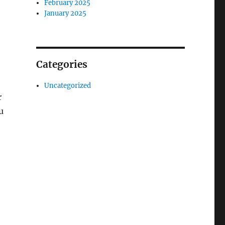
February 2025
January 2025
Categories
Uncategorized
r
u