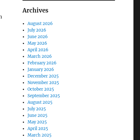
Archives
n
August 2026
July 2026
June 2026
May 2026
April 2026
March 2026
February 2026
January 2026
December 2025
November 2025
October 2025
September 2025
August 2025
July 2025
June 2025
May 2025
April 2025
March 2025