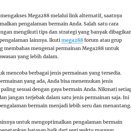
 mengakses Mega288 melalui link alternatif, saatnya
malkan pengalaman bermain Anda. Salah satu cara
dengan mengikuti tips dan strategi yang banyak dibagika
pengalaman lainnya. Ikuti
mega288
forum atau grup
ang membahas mengenai permainan Mega288 untuk
wasan yang lebih dalam.
uk mencoba berbagai jenis permainan yang tersedia.
permainan yang ada, Anda bisa menemukan jenis
paling sesuai dengan gaya bermain Anda. Nikmati setia
an jangan terjebak dalam satu jenis permainan saja. Ini
engalaman bermain menjadi lebih seru dan menantang
 lainnya untuk mengoptimalkan pengalaman bermain
enetapkan batasan baik dari segi waktu maupun