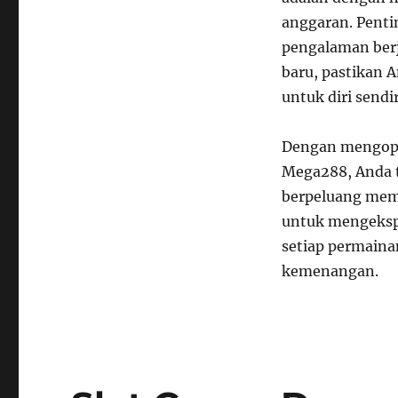
anggaran. Penti
pengalaman ber
baru, pastikan 
untuk diri sendir
Dengan mengopti
Mega288, Anda 
berpeluang mem
untuk mengeksp
setiap permaina
kemenangan.