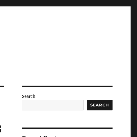
Search
SEARCH
8