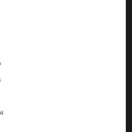
m
k
si