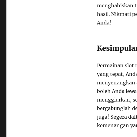
menghabiskan t
hasil. Nikmati 
Anda!
Kesimpula
Permainan slot
yang tepat, And
menyenangkan d
boleh Anda lewa
menggiurkan, se
bergabunglah d
juga! Segera daf
kemenangan yan