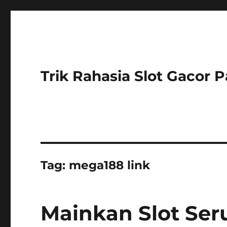
Trik Rahasia Slot Gacor 
Tag:
mega188 link
Mainkan Slot Se