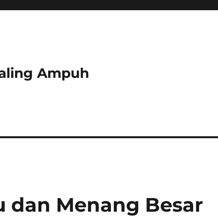
Paling Ampuh
ru dan Menang Besar