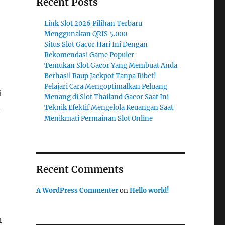
Recent Posts
Link Slot 2026 Pilihan Terbaru
Menggunakan QRIS 5.000
Situs Slot Gacor Hari Ini Dengan
Rekomendasi Game Populer
Temukan Slot Gacor Yang Membuat Anda
Berhasil Raup Jackpot Tanpa Ribet!
Pelajari Cara Mengoptimalkan Peluang
i
Menang di Slot Thailand Gacor Saat Ini
a
Teknik Efektif Mengelola Keuangan Saat
Menikmati Permainan Slot Online
Recent Comments
A WordPress Commenter
on
Hello world!
n