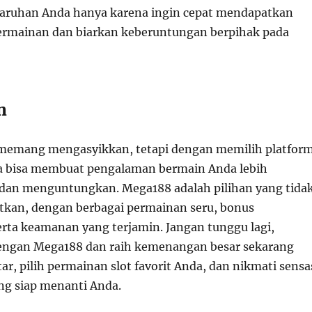
aruhan Anda hanya karena ingin cepat mendapatkan
permainan dan biarkan keberuntungan berpihak pada
n
 memang mengasyikkan, tetapi dengan memilih platfor
a bisa membuat pengalaman bermain Anda lebih
an menguntungkan. Mega188 adalah pilihan yang tida
tkan, dengan berbagai permainan seru, bonus
rta keamanan yang terjamin. Jangan tunggu lagi,
engan Mega188 dan raih kemenangan besar sekarang
tar, pilih permainan slot favorit Anda, dan nikmati sensa
g siap menanti Anda.