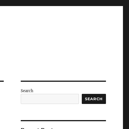
Search
SEARCH