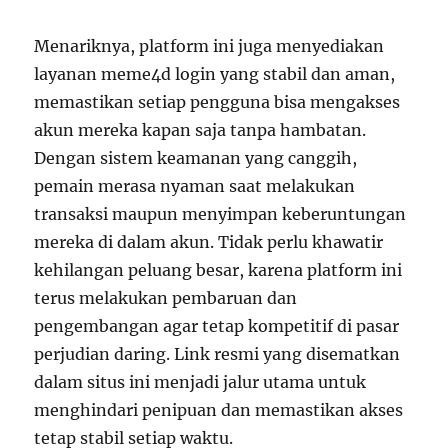
Menariknya, platform ini juga menyediakan
layanan meme4d login yang stabil dan aman,
memastikan setiap pengguna bisa mengakses
akun mereka kapan saja tanpa hambatan.
Dengan sistem keamanan yang canggih,
pemain merasa nyaman saat melakukan
transaksi maupun menyimpan keberuntungan
mereka di dalam akun. Tidak perlu khawatir
kehilangan peluang besar, karena platform ini
terus melakukan pembaruan dan
pengembangan agar tetap kompetitif di pasar
perjudian daring. Link resmi yang disematkan
dalam situs ini menjadi jalur utama untuk
menghindari penipuan dan memastikan akses
tetap stabil setiap waktu.