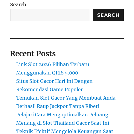
Cara
Search
Cerdas
Memilih
SEARCH
Game
dengan
Pembay
Tinggi
Recent Posts
Link Slot 2026 Pilihan Terbaru
Menggunakan QRIS 5.000
Situs Slot Gacor Hari Ini Dengan
Rekomendasi Game Populer
Temukan Slot Gacor Yang Membuat Anda
Berhasil Raup Jackpot Tanpa Ribet!
Pelajari Cara Mengoptimalkan Peluang
Menang di Slot Thailand Gacor Saat Ini
Teknik Efektif Mengelola Keuangan Saat