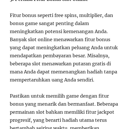
Fitur bonus seperti free spins, multiplier, dan
bonus game sangat penting dalam
meningkatkan potensi kemenangan Anda.
Banyak slot online menawarkan fitur bonus
yang dapat meningkatkan peluang Anda untuk
mendapatkan pembayaran besar. Misalnya,
beberapa slot menawarkan putaran gratis di
mana Anda dapat memenangkan hadiah tanpa
mempertaruhkan uang Anda sendiri.
Pastikan untuk memilih game dengan fitur
bonus yang menarik dan bermanfaat. Beberapa
permainan slot bahkan memiliki fitur jackpot
progresif, yang berarti hadiah utama terus
bertambah seiring waktu, memberikan