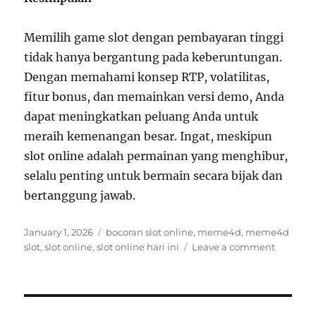
Memilih game slot dengan pembayaran tinggi
tidak hanya bergantung pada keberuntungan.
Dengan memahami konsep RTP, volatilitas,
fitur bonus, dan memainkan versi demo, Anda
dapat meningkatkan peluang Anda untuk
meraih kemenangan besar. Ingat, meskipun
slot online adalah permainan yang menghibur,
selalu penting untuk bermain secara bijak dan
bertanggung jawab.
Posted
Tags
January 1, 2026
bocoran slot online
,
meme4d
,
meme4d
on
on
slot
,
slot online
,
slot online hari ini
Leave a comment
Menang
di
Slot
Online: