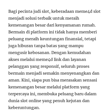
Bagi pecinta judi slot, keberadaan meme4d slot
menjadi solusi terbaik untuk meraih
kemenangan besar dari kenyamanan rumah.
Bermain di platform ini tidak hanya memberi
peluang meraih keuntungan finansial, tetapi
juga hiburan tanpa batas yang mampu
mengusir kebosanan. Dengan kemudahan
akses melalui meme4d link dan layanan
pelanggan yang responsif, seluruh proses
bermain menjadi semakin menyenangkan dan
aman. Kini, siapa pun bisa merasakan sensasi
kemenangan besar melalui platform yang
terpercaya ini, membuka peluang baru dalam
dunia slot online yang penuh kejutan dan
keberuntungan.