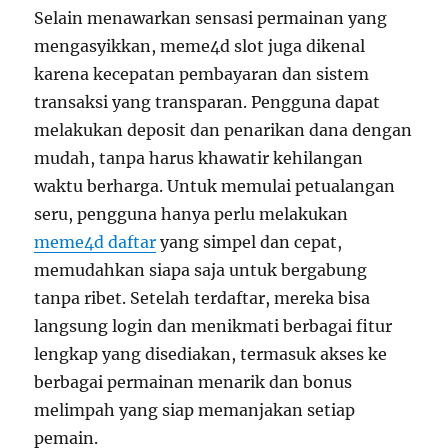
Selain menawarkan sensasi permainan yang
mengasyikkan, meme4d slot juga dikenal
karena kecepatan pembayaran dan sistem
transaksi yang transparan. Pengguna dapat
melakukan deposit dan penarikan dana dengan
mudah, tanpa harus khawatir kehilangan
waktu berharga. Untuk memulai petualangan
seru, pengguna hanya perlu melakukan
meme4d daftar
yang simpel dan cepat,
memudahkan siapa saja untuk bergabung
tanpa ribet. Setelah terdaftar, mereka bisa
langsung login dan menikmati berbagai fitur
lengkap yang disediakan, termasuk akses ke
berbagai permainan menarik dan bonus
melimpah yang siap memanjakan setiap
pemain.