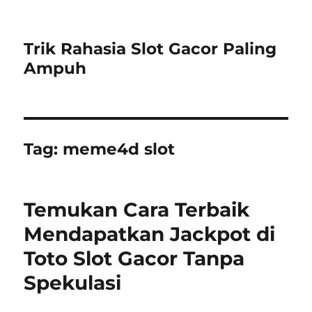
Trik Rahasia Slot Gacor Paling
Ampuh
Tag:
meme4d slot
Temukan Cara Terbaik
Mendapatkan Jackpot di
Toto Slot Gacor Tanpa
Spekulasi