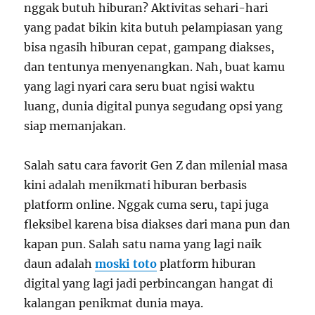
nggak butuh hiburan? Aktivitas sehari-hari
yang padat bikin kita butuh pelampiasan yang
bisa ngasih hiburan cepat, gampang diakses,
dan tentunya menyenangkan. Nah, buat kamu
yang lagi nyari cara seru buat ngisi waktu
luang, dunia digital punya segudang opsi yang
siap memanjakan.
Salah satu cara favorit Gen Z dan milenial masa
kini adalah menikmati hiburan berbasis
platform online. Nggak cuma seru, tapi juga
fleksibel karena bisa diakses dari mana pun dan
kapan pun. Salah satu nama yang lagi naik
daun adalah
moski toto
platform hiburan
digital yang lagi jadi perbincangan hangat di
kalangan penikmat dunia maya.