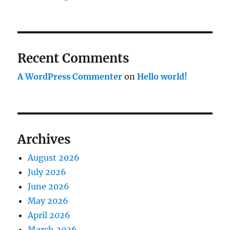
Recent Comments
A WordPress Commenter
on
Hello world!
Archives
August 2026
July 2026
June 2026
May 2026
April 2026
March 2026