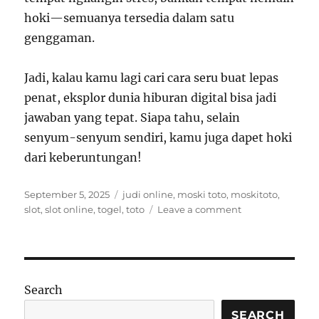
hoki—semuanya tersedia dalam satu
genggaman.
Jadi, kalau kamu lagi cari cara seru buat lepas
penat, eksplor dunia hiburan digital bisa jadi
jawaban yang tepat. Siapa tahu, selain
senyum-senyum sendiri, kamu juga dapet hoki
dari keberuntungan!
Posted
Tags
September 5, 2025
judi online
,
moski toto
,
moskitoto
,
on
on
slot
,
slot online
,
togel
,
toto
Leave a comment
Cara
Seru
Menikmati
Waktu
Luang
Search
di
Era
SEARCH