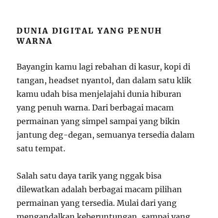
DUNIA DIGITAL YANG PENUH
WARNA
Bayangin kamu lagi rebahan di kasur, kopi di
tangan, headset nyantol, dan dalam satu klik
kamu udah bisa menjelajahi dunia hiburan
yang penuh warna. Dari berbagai macam
permainan yang simpel sampai yang bikin
jantung deg-degan, semuanya tersedia dalam
satu tempat.
Salah satu daya tarik yang nggak bisa
dilewatkan adalah berbagai macam pilihan
permainan yang tersedia. Mulai dari yang
mengandalkan keberuntungan, sampai yang