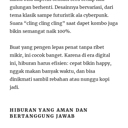
gulungan berhenti. Desainnya bervariasi, dari
tema klasik sampe futuristik ala cyberpunk.
Suara “cling cling cling” saat dapet kombo juga
bikin semangat naik 100%.
Buat yang pengen lepas penat tanpa ribet
mikir, ini cocok banget. Karena di era digital
ini, hiburan harus efisien: cepat bikin happy,
nggak makan banyak waktu, dan bisa
dinikmati sambil rebahan atau nunggu kopi
jadi.
HIBURAN YANG AMAN DAN
BERTANGGUNG JAWAB