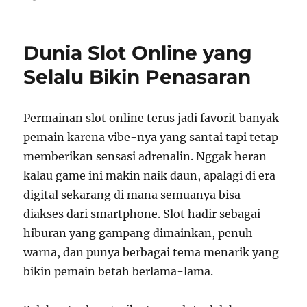
Cara
Menggunakan
Fitur
Dunia Slot Online yang
Auto
Spin
Selalu Bikin Penasaran
di
Slot
Gacor
Permainan slot online terus jadi favorit banyak
pemain karena vibe-nya yang santai tapi tetap
memberikan sensasi adrenalin. Nggak heran
kalau game ini makin naik daun, apalagi di era
digital sekarang di mana semuanya bisa
diakses dari smartphone. Slot hadir sebagai
hiburan yang gampang dimainkan, penuh
warna, dan punya berbagai tema menarik yang
bikin pemain betah berlama-lama.