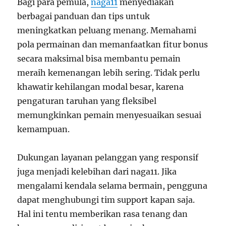
Bagi para pemula,
naga11
menyediakan
berbagai panduan dan tips untuk
meningkatkan peluang menang. Memahami
pola permainan dan memanfaatkan fitur bonus
secara maksimal bisa membantu pemain
meraih kemenangan lebih sering. Tidak perlu
khawatir kehilangan modal besar, karena
pengaturan taruhan yang fleksibel
memungkinkan pemain menyesuaikan sesuai
kemampuan.
Dukungan layanan pelanggan yang responsif
juga menjadi kelebihan dari naga11. Jika
mengalami kendala selama bermain, pengguna
dapat menghubungi tim support kapan saja.
Hal ini tentu memberikan rasa tenang dan