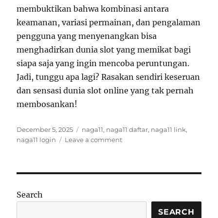
membuktikan bahwa kombinasi antara
keamanan, variasi permainan, dan pengalaman
pengguna yang menyenangkan bisa
menghadirkan dunia slot yang memikat bagi
siapa saja yang ingin mencoba peruntungan.
Jadi, tunggu apa lagi? Rasakan sendiri keseruan
dan sensasi dunia slot online yang tak pernah
membosankan!
Posted
Tags
December 5, 2025
naga11
,
naga11 daftar
,
naga11 link
,
on
on
naga11 login
Leave a comment
Menyelami
Keseruan
Dunia
Slot
Online
Search
yang
Tak
SEARCH