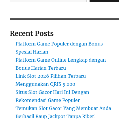
Pernah
Membosankan
Recent Posts
Platform Game Populer dengan Bonus
Spesial Harian
Platform Game Online Lengkap dengan
Bonus Harian Terbaru
Link Slot 2026 Pilihan Terbaru
Menggunakan QRIS 5.000
Situs Slot Gacor Hari Ini Dengan
Rekomendasi Game Populer
Temukan Slot Gacor Yang Membuat Anda
Berhasil Raup Jackpot Tanpa Ribet!