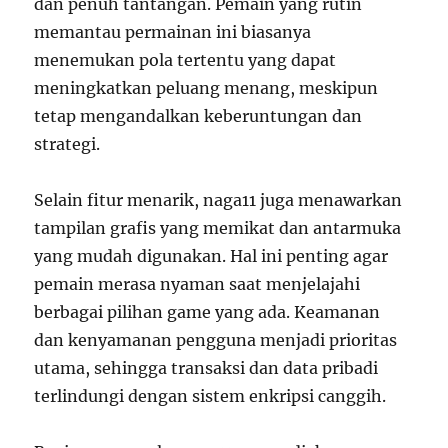
dan penuh tantangan. Pemain yang rutin
memantau permainan ini biasanya
menemukan pola tertentu yang dapat
meningkatkan peluang menang, meskipun
tetap mengandalkan keberuntungan dan
strategi.
Selain fitur menarik, naga11 juga menawarkan
tampilan grafis yang memikat dan antarmuka
yang mudah digunakan. Hal ini penting agar
pemain merasa nyaman saat menjelajahi
berbagai pilihan game yang ada. Keamanan
dan kenyamanan pengguna menjadi prioritas
utama, sehingga transaksi dan data pribadi
terlindungi dengan sistem enkripsi canggih.