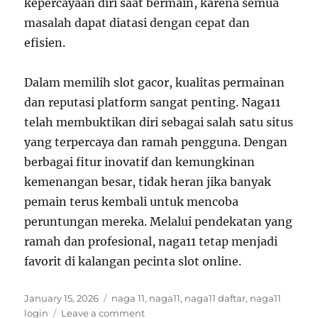
kepercayaan diri saat bermain, karena semua
masalah dapat diatasi dengan cepat dan
efisien.
Dalam memilih slot gacor, kualitas permainan
dan reputasi platform sangat penting. Naga11
telah membuktikan diri sebagai salah satu situs
yang terpercaya dan ramah pengguna. Dengan
berbagai fitur inovatif dan kemungkinan
kemenangan besar, tidak heran jika banyak
pemain terus kembali untuk mencoba
peruntungan mereka. Melalui pendekatan yang
ramah dan profesional, naga11 tetap menjadi
favorit di kalangan pecinta slot online.
Posted
Tags
January 15, 2026
naga 11
,
naga11
,
naga11 daftar
,
naga11
on
on
login
Leave a comment