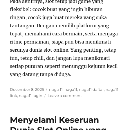
Pada akhirnya, slot tetap jadi game yang
fleksibel: cocok buat yang ingin hiburan
ringan, cocok juga buat mereka yang suka
tantangan. Dengan memilih platform yang
tepat, memahami cara bermain, serta menjaga
ritme permainan, siapa pun bisa menikmati
serunya dunia slot online. Yang penting, tetap
fun, tetap chill, dan jangan lupa menikmati
setiap putaran seperti menunggu kejutan kecil
yang datang tanpa diduga.
Posted
Tags
December 8, 2025
naga 11
,
naga11
,
naga11 daftar
,
naga11
on
on
link
,
naga11 login
Leave a comment
Dunia
Slot
Online
Menyelami Keseruan
yang
Selalu